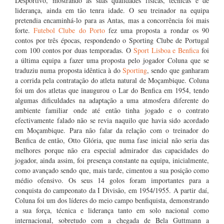
Desportivo, mostrando as suas qualidades físicas, técnicas e de
liderança, ainda em tão tenra idade. O seu treinador na equipa
pretendia encaminhá-lo para as Antas, mas a concorrência foi mais
forte.
Futebol Clube do Porto
fez uma proposta a rondar os 90
contos por três épocas, respondendo o Sporting Clube de Portugal
com 100 contos por duas temporadas. O
Sport Lisboa e Benfica
foi
a última equipa a fazer uma proposta pelo jogador Coluna que se
traduziu numa proposta idêntica à do
Sporting
, sendo que ganharam
a corrida pela contratação do atleta natural de Moçambique. Coluna
foi um dos atletas que inaugurou o Lar do Benfica em 1954, tendo
algumas dificuldades na adaptação a uma atmosfera diferente do
ambiente familiar onde até então tinha jogado e o contrato
efectivamente falado não se revia naquilo que havia sido acordado
em Moçambique. Para não falar da relação com o treinador do
Benfica de então, Otto Glória, que numa fase inicial não seria das
melhores porque não era especial admirador das capacidades do
jogador, ainda assim, foi presença constante na equipa, inicialmente,
como avançado sendo que, mais tarde, cimentou a sua posição como
médio ofensivo. Os seus 14 golos foram importantes para a
conquista do campeonato da I Divisão, em 1954/1955. A partir daí,
Coluna foi um dos líderes do meio campo benfiquista, demonstrando
a sua força, técnica e liderança tanto em solo nacional como
internacional, sobretudo com a chegada de Bela Guttmann a