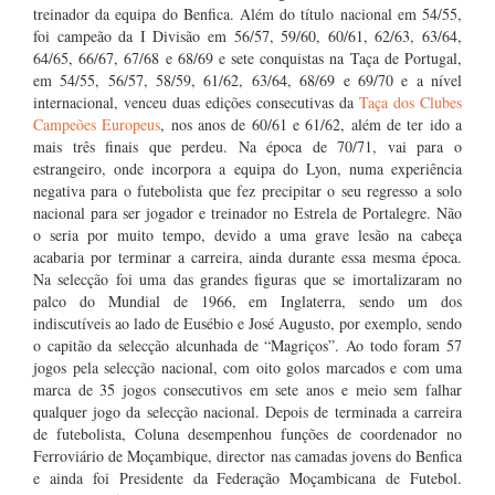
treinador da equipa do Benfica. Além do título nacional em 54/55,
foi campeão da I Divisão em 56/57, 59/60, 60/61, 62/63, 63/64,
64/65, 66/67, 67/68 e 68/69 e sete conquistas na Taça de Portugal,
em 54/55, 56/57, 58/59, 61/62, 63/64, 68/69 e 69/70 e a nível
internacional, venceu duas edições consecutivas da
Taça dos Clubes
Campeões Europeus
, nos anos de 60/61 e 61/62, além de ter ido a
mais três finais que perdeu. Na época de 70/71, vai para o
estrangeiro, onde incorpora a equipa do Lyon, numa experiência
negativa para o futebolista que fez precipitar o seu regresso a solo
nacional para ser jogador e treinador no Estrela de Portalegre. Não
o seria por muito tempo, devido a uma grave lesão na cabeça
acabaria por terminar a carreira, ainda durante essa mesma época.
Na selecção foi uma das grandes figuras que se imortalizaram no
palco do Mundial de 1966, em Inglaterra, sendo um dos
indiscutíveis ao lado de Eusébio e José Augusto, por exemplo, sendo
o capitão da selecção alcunhada de “Magriços”. Ao todo foram 57
jogos pela selecção nacional, com oito golos marcados e com uma
marca de 35 jogos consecutivos em sete anos e meio sem falhar
qualquer jogo da selecção nacional. Depois de terminada a carreira
de futebolista, Coluna desempenhou funções de coordenador no
Ferroviário de Moçambique, director nas camadas jovens do Benfica
e ainda foi Presidente da Federação Moçambicana de Futebol.