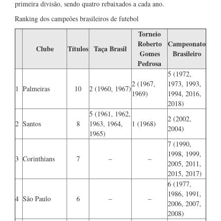
primeira divisão, sendo quatro rebaixados a cada ano.
Ranking dos campeões brasileiros de futebol
Torneio
Roberto
Campeonato
Clube
Títulos
Taça Brasil
Gomes
Brasileiro
Pedrosa
5 (1972,
2 (1967,
1973, 1993,
1
Palmeiras
10
2 (1960, 1967)
1969)
1994, 2016,
2018)
5 (1961, 1962,
2 (2002,
2
Santos
8
1963, 1964,
1 (1968)
2004)
1965)
7 (1990,
1998, 1999,
3
Corinthians
7
–
–
2005, 2011,
2015, 2017)
6 (1977,
1986, 1991,
4
São Paulo
6
–
–
2006, 2007,
2008)