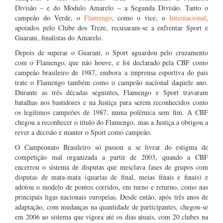
Divisão – e do Módulo Amarelo – a Segunda Divisão. Tanto o
campeão do Verde, o
Flamengo
, como o vice, o
Internacional
,
apoiados pelo Clube dos Treze, recusaram-se a enfrentar Sport e
Guarani, finalistas do Amarelo.
Depois de superar o Guarani, o Sport aguardou pelo cruzamento
com o Flamengo, que não houve, e foi declarado pela CBF como
campeão brasileiro de 1987, embora a imprensa esportiva do país
trate o Flamengo também como o campeão nacional daquele ano.
Durante as três décadas seguintes, Flamengo e Sport travaram
batalhas nos bastidores e na Justiça para serem reconhecidos como
os legítimos campeões de 1987, numa polêmica sem fim. A CBF
chegou a reconhecer o título do Flamengo, mas a Justiça a obrigou a
rever a decisão e manter o Sport como campeão.
O Campeonato Brasileiro só passou a se livrar do estigma de
competição mal organizada a partir de 2003, quando a CBF
encerrou o sistema de disputas que mesclava fases de grupos com
disputas de mata-mata (quartas de final, meias finais e finais) e
adotou o modelo de pontos corridos, em turno e returno, como nas
principais ligas nacionais europeias. Desde então, após três anos de
adaptação, com mudanças na quantidade de participantes, chegou-se
em 2006 ao sistema que vigora até os dias atuais, com 20 clubes na