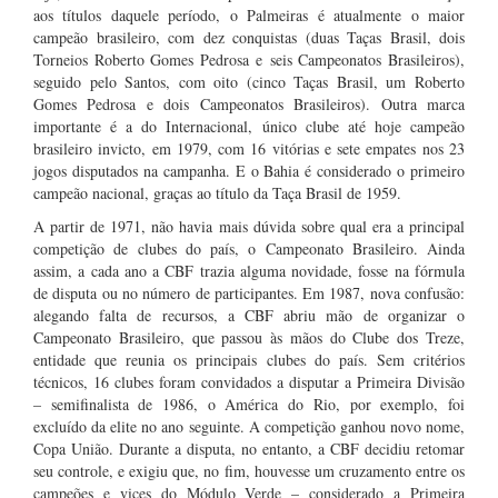
aos títulos daquele período, o Palmeiras é atualmente o maior
campeão brasileiro, com dez conquistas (duas Taças Brasil, dois
Torneios Roberto Gomes Pedrosa e seis Campeonatos Brasileiros),
seguido pelo Santos, com oito (cinco Taças Brasil, um Roberto
Gomes Pedrosa e dois Campeonatos Brasileiros). Outra marca
importante é a do Internacional, único clube até hoje campeão
brasileiro invicto, em 1979, com 16 vitórias e sete empates nos 23
jogos disputados na campanha. E o Bahia é considerado o primeiro
campeão nacional, graças ao título da Taça Brasil de 1959.
A partir de 1971, não havia mais dúvida sobre qual era a principal
competição de clubes do país, o Campeonato Brasileiro. Ainda
assim, a cada ano a CBF trazia alguma novidade, fosse na fórmula
de disputa ou no número de participantes. Em 1987, nova confusão:
alegando falta de recursos, a CBF abriu mão de organizar o
Campeonato Brasileiro, que passou às mãos do Clube dos Treze,
entidade que reunia os principais clubes do país. Sem critérios
técnicos, 16 clubes foram convidados a disputar a Primeira Divisão
– semifinalista de 1986, o América do Rio, por exemplo, foi
excluído da elite no ano seguinte. A competição ganhou novo nome,
Copa União. Durante a disputa, no entanto, a CBF decidiu retomar
seu controle, e exigiu que, no fim, houvesse um cruzamento entre os
campeões e vices do Módulo Verde – considerado a Primeira