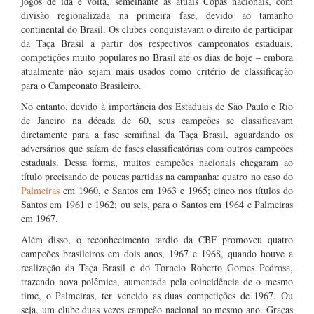
jogos de ida e volta, semelhante às atuais Copas nacionais, com
divisão regionalizada na primeira fase, devido ao tamanho
continental do Brasil. Os clubes conquistavam o direito de participar
da Taça Brasil a partir dos respectivos campeonatos estaduais,
competições muito populares no Brasil até os dias de hoje – embora
atualmente não sejam mais usados como critério de classificação
para o Campeonato Brasileiro.
No entanto, devido à importância dos Estaduais de São Paulo e Rio
de Janeiro na década de 60, seus campeões se classificavam
diretamente para a fase semifinal da Taça Brasil, aguardando os
adversários que saíam de fases classificatórias com outros campeões
estaduais. Dessa forma, muitos campeões nacionais chegaram ao
título precisando de poucas partidas na campanha: quatro no caso do
Palmeiras
em 1960, e Santos em 1963 e 1965; cinco nos títulos do
Santos em 1961 e 1962; ou seis, para o Santos em 1964 e Palmeiras
em 1967.
Além disso, o reconhecimento tardio da CBF promoveu quatro
campeões brasileiros em dois anos, 1967 e 1968, quando houve a
realização da Taça Brasil e do Torneio Roberto Gomes Pedrosa,
trazendo nova polêmica, aumentada pela coincidência de o mesmo
time, o Palmeiras, ter vencido as duas competições de 1967. Ou
seja, um clube duas vezes campeão nacional no mesmo ano. Graças