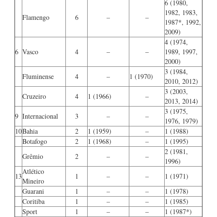
6 (1980,
1982, 1983,
Flamengo
6
–
–
1987*, 1992,
2009)
4 (1974,
6
Vasco
4
–
–
1989, 1997,
2000)
3 (1984,
Fluminense
4
–
1 (1970)
2010, 2012)
3 (2003,
Cruzeiro
4
1 (1966)
–
2013, 2014)
3 (1975,
9
Internacional
3
–
–
1976, 1979)
10
Bahia
2
1 (1959)
–
1 (1988)
Botafogo
2
1 (1968)
–
1 (1995)
2 (1981,
Grêmio
2
–
–
1996)
Atlético
13
1
–
–
1 (1971)
Mineiro
Guarani
1
–
–
1 (1978)
Coritiba
1
–
–
1 (1985)
Sport
1
–
–
1 (1987*)