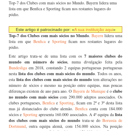
Top-7 dos Clubes com mais sócios no Mundo. Bayern lidera uma
lista em que Benfica e Sporting ficam nos restantes lugares do
pódio.
Este artigo é patrocinado por: «
A sua instituição aqui
»
Top-7 dos Clubes com mais sócios no Mundo
.
Bayern
lidera uma
lista em que
Benfica
e
Sporting
ficam nos restantes lugares do
pódio.
7 maiores clubes do
Este artigo trata-se de uma lista com os
mundo em número de sócios
, numa divulgação feita pela
Bundesliga
em 2018, constando 2 equipas portuguesas portuguesas
lista dos clubes com mais sócios do mundo
nesta
. Todos os anos,
lista dos clubes com mais sócios do mundo
esta
tem alterações no
número de sócios e mesmo na posição entre equipas, mas poucas
clube
diferenças existem de ano para ano. O
Bayern de Munique
é o
no mundo com mais sócios
com 290.000 adeptos associados. Os
clubes portugueses,
Benfica
e
Sporting
, ficam em 2º e 3º desta lista
mas já distanciados do clube alemão.
Benfica
conta com 184.000
lista
sócios e
Sporting
apresenta 160.000 associados. A 4ª equipa da
dos clubes com mais sócios do mundo
trata-se do
Borussia de
Dortmund
, outra equipa alemã, com 154.000 sócios. Na posição