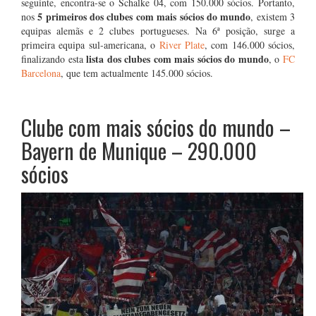
seguinte, encontra-se o Schalke 04, com 150.000 sócios. Portanto,
5 primeiros dos clubes com mais sócios do mundo
nos
, existem 3
equipas alemãs e 2 clubes portugueses. Na 6ª posição, surge a
primeira equipa sul-americana, o
River Plate
, com 146.000 sócios,
lista dos clubes com mais sócios do mundo
finalizando esta
, o
FC
Barcelona
, que tem actualmente 145.000 sócios.
Clube com mais sócios do mundo –
Bayern de Munique – 290.000
sócios