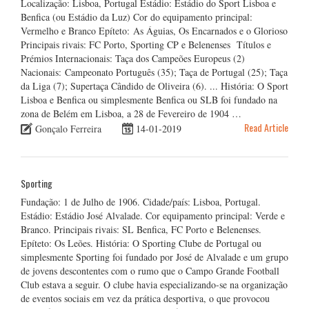
Localização: Lisboa, Portugal Estádio: Estádio do Sport Lisboa e
Benfica (ou Estádio da Luz) Cor do equipamento principal:
Vermelho e Branco Epíteto: As Águias, Os Encarnados e o Glorioso
Principais rivais: FC Porto, Sporting CP e Belenenses Títulos e
Prémios Internacionais: Taça dos Campeões Europeus (2)
Nacionais: Campeonato Português (35); Taça de Portugal (25); Taça
da Liga (7); Supertaça Cândido de Oliveira (6). ... História: O Sport
Lisboa e Benfica ou simplesmente Benfica ou SLB foi fundado na
zona de Belém em Lisboa, a 28 de Fevereiro de 1904 …
Read Article
Gonçalo Ferreira
14-01-2019
Sporting
Fundação: 1 de Julho de 1906. Cidade/país: Lisboa, Portugal.
Estádio: Estádio José Alvalade. Cor equipamento principal: Verde e
Branco. Principais rivais: SL Benfica, FC Porto e Belenenses.
Epíteto: Os Leões. História: O Sporting Clube de Portugal ou
simplesmente Sporting foi fundado por José de Alvalade e um grupo
de jovens descontentes com o rumo que o Campo Grande Football
Club estava a seguir. O clube havia especializando-se na organização
de eventos sociais em vez da prática desportiva, o que provocou