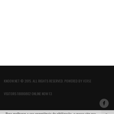
KNOOW.NET © 2015. ALL RIGHTS RESERVED. POWERED BY
VERSE
VISITORS:18880802 ONLINE NOW:13
Para melhorar a sua experiência de ultilização, o nosso site usa