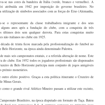
va-se nas cores da bandeira de Itália (verde, branco e vermelho). A
foi atribuída em 1942 por imposição do governo brasileiro. No
 utilização de símbolos associados com as forças do Eixo (Alemanha,
se o representante da classe trabalhadora imigrante e dos seus
m alguns anos após a fundação do clube, com a conquista de três
 últimos dois sem qualquer derrota. Para estas conquistas muito
res não italianos no clube em 1925.
écada de trinta ficou marcada pela profissionalização do futebol no
 de Belo Horizonte, na época ainda denominado Palestra.
e mais seis campeonatos estatais, e a referida alteração de nome. Este
ra do clube. Em 1952 todos os jogadores profissionais são dispensados
ruzeiro de Belo Horizonte participa num conjunto de jogos amigáveis
os prémio monetários.
 outro efeito positivo. Graças a esta política itinerante o Cruzeiro de
de Minas Gerais.
como o grande rival Atlético Mineiro passam a utilizar este recinto,
Campeonato Brasileiro, na época disputado em formato de Taça. Bateu
da final por expressivos 9-4. A surpresa começou no primeiro jogo