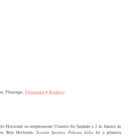
ube, Flamengo,
Fluminense
e
Botafogo
.
o Horizonte ou simplesmente Cruzeiro foi fundado a 2 de Janeiro de
em Belo Horizonte. S
ocietá Sportiva Palestra Itália
foi a primeira