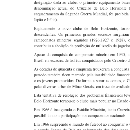
designação dada ao clube, o primeiro equipamento basea
denominação actual do Cruzeiro de Belo Horizonte 
enquadramento da Segunda Guerra Mundial, foi proibida a
Japão e Itália).
Rapidamente o novo clube de Belo Horizonte, tornou-
descendentes. Os primeiros grandes sucessos surgiria
campeonatos mineiros seguidos (1926,1927 e 1928), os
contribuiu a abolição da proibição de utilização de jogado
Apesar da conquista do campeonato mineiro em 1930, a d
Brasil e a escassez de troféus conquistados pelo Cruzeiro
As décadas de quarenta e cinquenta trouxeram a conquista d
período também ficou marcado pela instabilidade financei
e os jovens promovidos. De forma a sanar as contas, o C
pelas diversas urbes de Minas Gerais, em troca de avultad
Esta tentativa de resolução dos problemas financeiros teve
Belo Horizonte tornou-se o clube mais popular no Estado 
Em 1966 é inaugurado o Estádio Mineirão, tanto Cruzeiro 
possibilitando a participação nos campeonatos nacionais.
Em 1966 surpreende o mundo do futebol ao conquistar o 
o grande Santos de Pelé no aglomerado dos dois jogos 