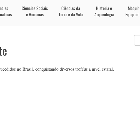
ncias
Ciências Sociais
Ciências da
História e
Máquin
máticas
e Humanas
Terra e da Vida
Arqueologia
Equipam
te
edidos no Brasil, conquistando diversos troféus a nível estatal,