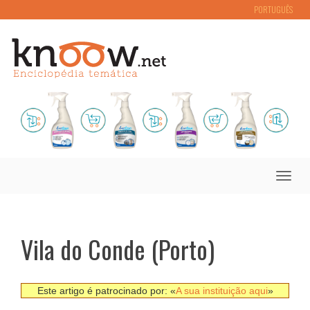
PORTUGUÊS
Toggle
naviga
Vila do Conde (Porto)
Este artigo é patrocinado por: «
A sua instituição aqui
»