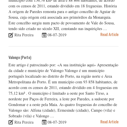
município com 156,76 km² de área e 88 864 habitantes, de acordo
com os censos de 2011, estando dividido em 18 freguesias. História
A origem de Paredes remonta para o antigo concelho de Aguiar de
Sousa, cuja origem está associada aos primórdios da Monarquia.
Este concelho surgiu num pacto de povoamento de Vale do Sousa,
tendo sido criado no século XII, constando nas inquirições …
Read Article
Rita Pereira
08-07-2019
Valongo (Porto)
Este artigo é patrocinado por: «A sua instituição aqui» Apresentação
da cidade e município de Valongo Valongo é um município
português localizado no distrito do Porto, na região norte e Área
Metropolitana do Porto. É um município com 93 858 habitantes, de
acordo com os censos de 2011, estando dividido em 4 freguesias em
75,12 km² . O município é limitado a oeste por Santo Tirso, a
nordeste por Paços de Ferreira, a leste por Paredes, a sudoeste por
Gondomar e a oeste pela Maia. As quatro freguesias do concelho de
Valongo são: Alfena (cidade), Ermesinde (cidade), Campo (vila) e
Sobrado (vila) e Valongo …
Read Article
Rita Pereira
08-07-2019