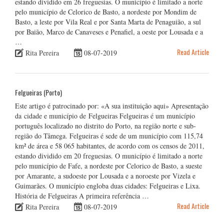
estando dividido em 26 freguesias. O município é limitado a norte
pelo município de Celorico de Basto, a nordeste por Mondim de
Basto, a leste por Vila Real e por Santa Marta de Penaguião, a sul
por Baião, Marco de Canaveses e Penafiel, a oeste por Lousada e a
…
Read Article
Rita Pereira
08-07-2019
Felgueiras (Porto)
Este artigo é patrocinado por: «A sua instituição aqui» Apresentação
da cidade e município de Felgueiras Felgueiras é um município
português localizado no distrito do Porto, na região norte e sub-
região do Tâmega. Felgueiras é sede de um município com 115,74
km² de área e 58 065 habitantes, de acordo com os censos de 2011,
estando dividido em 20 freguesias. O município é limitado a norte
pelo município de Fafe, a nordeste por Celorico de Basto, a sueste
por Amarante, a sudoeste por Lousada e a noroeste por Vizela e
Guimarães. O município engloba duas cidades: Felgueiras e Lixa.
História de Felgueiras A primeira referência …
Read Article
Rita Pereira
08-07-2019