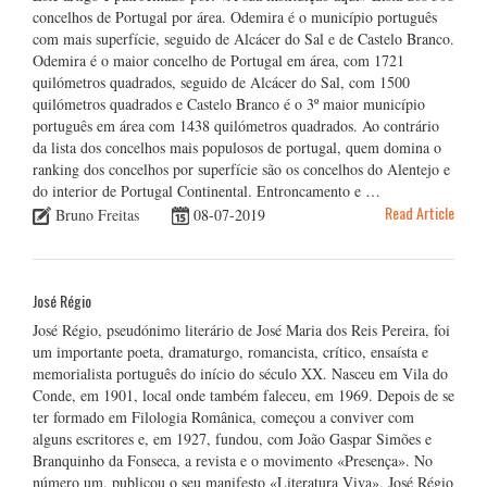
concelhos de Portugal por área. Odemira é o município português
com mais superfície, seguido de Alcácer do Sal e de Castelo Branco.
Odemira é o maior concelho de Portugal em área, com 1721
quilómetros quadrados, seguido de Alcácer do Sal, com 1500
quilómetros quadrados e Castelo Branco é o 3º maior município
português em área com 1438 quilómetros quadrados. Ao contrário
da lista dos concelhos mais populosos de portugal, quem domina o
ranking dos concelhos por superfície são os concelhos do Alentejo e
do interior de Portugal Continental. Entroncamento e …
Read Article
Bruno Freitas
08-07-2019
José Régio
José Régio, pseudónimo literário de José Maria dos Reis Pereira, foi
um importante poeta, dramaturgo, romancista, crítico, ensaísta e
memorialista português do início do século XX. Nasceu em Vila do
Conde, em 1901, local onde também faleceu, em 1969. Depois de se
ter formado em Filologia Românica, começou a conviver com
alguns escritores e, em 1927, fundou, com João Gaspar Simões e
Branquinho da Fonseca, a revista e o movimento «Presença». No
número um, publicou o seu manifesto «Literatura Viva». José Régio