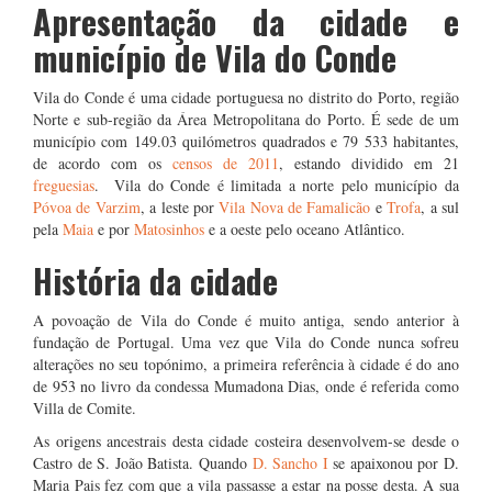
Apresentação da cidade e
município de Vila do Conde
Vila do Conde é uma cidade portuguesa no distrito do Porto, região
Norte e sub-região da Área Metropolitana do Porto. É sede de um
município com 149.03 quilómetros quadrados e 79 533 habitantes,
de acordo com os
censos de 2011
, estando dividido em 21
freguesias
. Vila do Conde é limitada a norte pelo município da
Póvoa de Varzim
, a leste por
Vila Nova de Famalicão
e
Trofa
, a sul
pela
Maia
e por
Matosinhos
e a oeste pelo oceano Atlântico.
História da cidade
A povoação de Vila do Conde é muito antiga, sendo anterior à
fundação de Portugal. Uma vez que Vila do Conde nunca sofreu
alterações no seu topónimo, a primeira referência à cidade é do ano
de 953 no livro da condessa Mumadona Dias, onde é referida como
Villa de Comite.
As origens ancestrais desta cidade costeira desenvolvem-se desde o
Castro de S. João Batista. Quando
D. Sancho I
se apaixonou por D.
Maria Pais fez com que a vila passasse a estar na posse desta. A sua