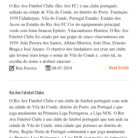
O Rio Ave Futebol Clube (Rio Ave FC) é um clube português
sediado na cidade de Vila do Conde, no distrito do Porto. Fundação:
1939 Cidade/país: Vila do Conde, Portugal Estádio: Estádio dos
Arcos ou Estádio do Rio Ave FC Cor do equipamento principal:
verde com listas brancas Epíteto: Vilacondenses História: O Rio Ave
Futebol Clube foi criado por um grupo de cinco vilacondenses em
1939: João Pereira dos Santos, Albino Moreira, João Dias, Ernesto
Braga e José Amaro. O objetivo dos fundadores era criar um clube
que levasse mais longe o nome de Vila do Conde e, como tal, na
escolha do nome a atribuir estavam …
Read Article
Rita Pereira
08-07-2019
Rio Ave Futebol Clube
O Rio Ave Futebol Clube é um clube de futebol português com sede
na cidade de Vila do Conde, distrito do Porto, em Portugal e que
joga atualmente na Primeira Liga Portuguesa, a Liga NOS. O Rio
Ave Futebol Clube é um clube de futebol português que tem sede na
cidade de Vila do Conde, uma cidade que pertence ao distrito do
Porto, Região Norte de Portugal continental e que joga atualmente
na Primeira Liga Portuguesa, a Liga NOS (por razões de patrocínio