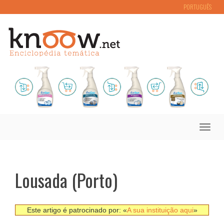
PORTUGUÊS
Toggle
naviga
Lousada (Porto)
Este artigo é patrocinado por: «
A sua instituição aqui
»