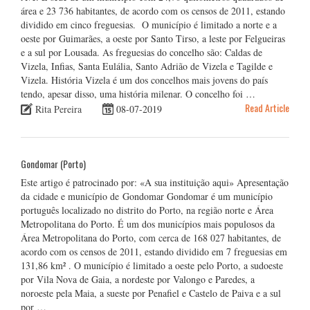
área e 23 736 habitantes, de acordo com os censos de 2011, estando
dividido em cinco freguesias. O município é limitado a norte e a
oeste por Guimarães, a oeste por Santo Tirso, a leste por Felgueiras
e a sul por Lousada. As freguesias do concelho são: Caldas de
Vizela, Infias, Santa Eulália, Santo Adrião de Vizela e Tagilde e
Vizela. História Vizela é um dos concelhos mais jovens do país
tendo, apesar disso, uma história milenar. O concelho foi …
Read Article
Rita Pereira
08-07-2019
Gondomar (Porto)
Este artigo é patrocinado por: «A sua instituição aqui» Apresentação
da cidade e município de Gondomar Gondomar é um município
português localizado no distrito do Porto, na região norte e Área
Metropolitana do Porto. É um dos municípios mais populosos da
Área Metropolitana do Porto, com cerca de 168 027 habitantes, de
acordo com os censos de 2011, estando dividido em 7 freguesias em
131,86 km² . O município é limitado a oeste pelo Porto, a sudoeste
por Vila Nova de Gaia, a nordeste por Valongo e Paredes, a
noroeste pela Maia, a sueste por Penafiel e Castelo de Paiva e a sul
por …