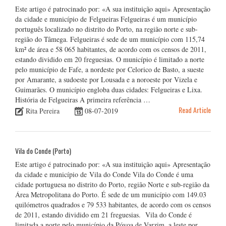
Este artigo é patrocinado por: «A sua instituição aqui» Apresentação
da cidade e município de Felgueiras Felgueiras é um município
português localizado no distrito do Porto, na região norte e sub-
região do Tâmega. Felgueiras é sede de um município com 115,74
km² de área e 58 065 habitantes, de acordo com os censos de 2011,
estando dividido em 20 freguesias. O município é limitado a norte
pelo município de Fafe, a nordeste por Celorico de Basto, a sueste
por Amarante, a sudoeste por Lousada e a noroeste por Vizela e
Guimarães. O município engloba duas cidades: Felgueiras e Lixa.
História de Felgueiras A primeira referência …
Read Article
Rita Pereira
08-07-2019
Vila do Conde (Porto)
Este artigo é patrocinado por: «A sua instituição aqui» Apresentação
da cidade e município de Vila do Conde Vila do Conde é uma
cidade portuguesa no distrito do Porto, região Norte e sub-região da
Área Metropolitana do Porto. É sede de um município com 149.03
quilómetros quadrados e 79 533 habitantes, de acordo com os censos
de 2011, estando dividido em 21 freguesias. Vila do Conde é
limitada a norte pelo município da Póvoa de Varzim, a leste por