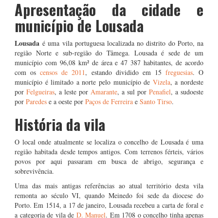
Apresentação da cidade e
município de Lousada
Lousada
é uma vila portuguesa localizada no distrito do Porto, na
região Norte e sub-região do Tâmega. Lousada é sede de um
município com 96,08 km² de área e 47 387 habitantes, de acordo
com os
censos de 2011
, estando dividido em 15
freguesias
. O
município é limitado a norte pelo município de
Vizela
, a nordeste
por
Felgueiras
, a leste por
Amarante
, a sul por
Penafiel
, a sudoeste
por
Paredes
e a oeste por
Paços de Ferreira
e
Santo Tirso
.
História da vila
O local onde atualmente se localiza o concelho de Lousada é uma
região habitada desde tempos antigos. Com terrenos férteis, vários
povos por aqui passaram em busca de abrigo, segurança e
sobrevivência.
Uma das mais antigas referências ao atual território desta vila
remonta ao século VI, quando Meinedo foi sede da diocese do
Porto. Em 1514, a 17 de janeiro, Lousada recebeu a carta de foral e
a categoria de vila de
D. Manuel
. Em 1708 o concelho tinha apenas