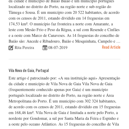
da cidade e município de Baião Baião é um município português
localizado no distrito do Porto, na região norte e sub-região do
Tâmega e Sousa. É um município com 20 522 habitantes, de acordo
com os censos de 2011, estando dividido em 14 freguesias em
174,53 km². O município faz fronteira a norte com Amarante, a
leste com Mesão Frio e Peso da Régua, a sul com Resende e Cinfães
e a oeste com Marco de Canaveses. As 14 freguesias do concelho de
Baião são: Ancede e Ribadouro, Baião e Mesquinhata, Campelo e …
Read Article
Rita Pereira
08-07-2019
Vila Nova de Gaia, Portugal
Este artigo é patrocinado por: «A sua instituição aqui» Apresentação
da cidade e município de Vila Nova de Gaia Vila Nova de Gaia
(frequentemente conhecido apenas por Gaia) é um município
português localizado no distrito do Porto, na região norte e Área
Metropolitana do Porto. É um município com 302 324 habitantes,
de acordo com os censos de 2011, estando dividido em 15 freguesias
em 168,46 km². Vila Nova de Gaia é limitada a norte pelo Porto, a
nordeste por Gondomar, a sul por Santa Maria da Feira e Espinho e
a oeste pelo oceano Atlântico. As 15 freguesias do concelho de Vila