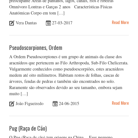
preocupante Áreas de pântanos, lagos, canais, rios e ribeiras
Omnívoro Lontras e Garças 2 anos Características Físicas
Anatómicas Corpo em tom […]
Read More
Vera Dantas
27-03-2017
Pseudoscorpiones, Ordem
A Ordem Pseudoscorpiones é um grupo de animais da classe dos
aracnídeos que pertencem ao Filo Arthropoda, Sub-Filo Chelicerata.
Vulgarmente conhecidos como pseudoescorpiões, estes aracnídeos
medem até oito milímetros. Habitam restos de folhas, cascas de
árvores, fendas de pedras e também são encontrados no solo.
Raramente são observados devido ao seu tamanho, embora sejam
muito […]
Read More
João Figueiredo
24-06-2015
Pug (Raça de Cão)
O Pug (Raça de cão) tem origens na China… Esse pequeno