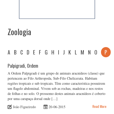
Zoologia
A
B
C
D
E
F
G
H
I
J
K
L
M
N
O
P
Palpigradi, Ordem
A Ordem Palpigradi é um grupo de animais aracnídeos (classe) que
pertencem ao Filo Arthropoda, Sub-Filo Chelicerata. Habitam
regiões tropicais e sub tropicais. Têm como característica possuirem
um flagelo abdominal. Vivem sob as rochas, madeiras e nos restos
de folhas e no solo. O prossomo destes animais aracnídeos é coberto
por uma carapaça dorsal onde […]
Read More
João Figueiredo
20-06-2015