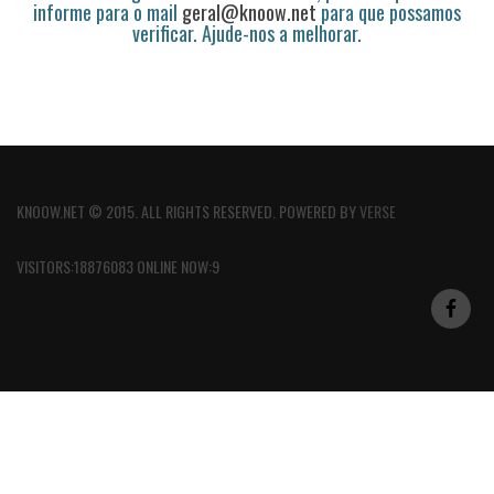
informe para o mail
geral@knoow.net
para que possamos
verificar. Ajude-nos a melhorar.
KNOOW.NET © 2015. ALL RIGHTS RESERVED. POWERED BY
VERSE
VISITORS:18876083 ONLINE NOW:9