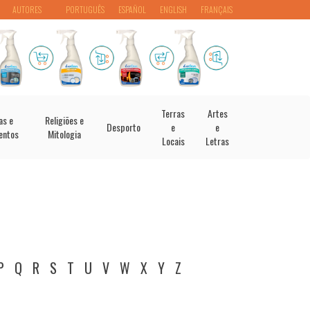
AUTORES
PORTUGUÊS
ESPAÑOL
ENGLISH
FRANÇAIS
Terras
Artes
as e
Religiões e
Desporto
e
e
entos
Mitologia
Locais
Letras
P
Q
R
S
T
U
V
W
X
Y
Z