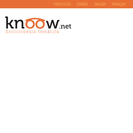
PORTUGUÊS
ESPAÑOL
ENGLISH
FRANÇAIS