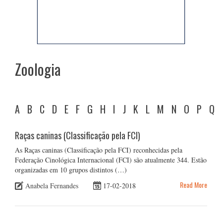
Zoologia
A
B
C
D
E
F
G
H
I
J
K
L
M
N
O
P
Q
Raças caninas (Classificação pela FCI)
As Raças caninas (Classificação pela FCI) reconhecidas pela
Federação Cinológica Internacional (FCI) são atualmente 344. Estão
organizadas em 10 grupos distintos (…)
Read More
Anabela Fernandes
17-02-2018