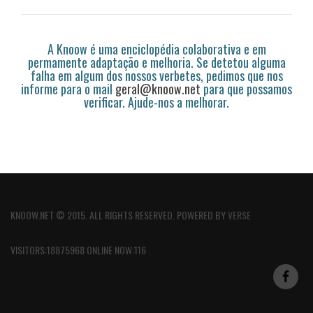
A Knoow é uma enciclopédia colaborativa e em
permamente adaptação e melhoria. Se detetou alguma
falha em algum dos nossos verbetes, pedimos que nos
informe para o mail
geral@knoow.net
para que possamos
verificar. Ajude-nos a melhorar.
KNOOW.NET © 2015. ALL RIGHTS RESERVED. POWERED BY
VERSE
VISITORS:18875968 ONLINE NOW:116