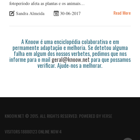
fotoperíodo afeta as plantas e os animais…
Read More
Sandra Almeida
30-06-2017
A Knoow é uma enciclopédia colaborativa e em
permamente adaptação e melhoria. Se detetou alguma
falha em algum dos nossos verbetes, pedimos que nos
informe para o mail
geral@knoow.net
para que possamos
verificar. Ajude-nos a melhorar.
KNOOW.NET © 2015. ALL RIGHTS RESERVED. POWERED BY
VERSE
VISITORS:18880123 ONLINE NOW:4