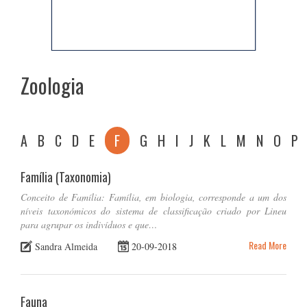
Zoologia
A
B
C
D
E
F
G
H
I
J
K
L
M
N
O
P
Família (Taxonomia)
Conceito de Família: Família, em biologia, corresponde a um dos
níveis taxonómicos do sistema de classificação criado por Lineu
para agrupar os indivíduos e que…
Read More
Sandra Almeida
20-09-2018
Fauna