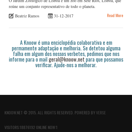
O Jardim Zoológico de Lisboa é um zoo em Sete Rios, Lisboa, que
reúne um conjunto representativo de todo o planeta.
Read More
Beatriz Ramos
31-12-2017
A Knoow é uma enciclopédia colaborativa e em
permamente adaptação e melhoria. Se detetou alguma
falha em algum dos nossos verbetes, pedimos que nos
informe para o mail
geral@knoow.net
para que possamos
verificar. Ajude-nos a melhorar.
KNOOW.NET © 2015. ALL RIGHTS RESERVED. POWERED BY
VERSE
VISITORS:18876192 ONLINE NOW:1