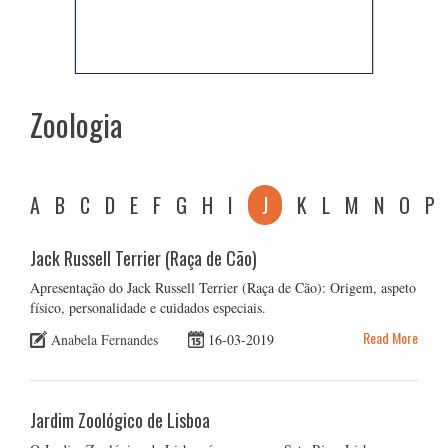
Zoologia
A
B
C
D
E
F
G
H
I
J
K
L
M
N
O
P
Jack Russell Terrier (Raça de Cão)
Apresentação do Jack Russell Terrier (Raça de Cão): Origem, aspeto
físico, personalidade e cuidados especiais.
Read More
Anabela Fernandes
16-03-2019
Jardim Zoológico de Lisboa