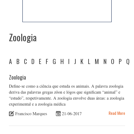
Zoologia
A
B
C
D
E
F
G
H
I
J
K
L
M
N
O
P
Q
Zoologia
Define-se como a ciência que estuda os animais. A palavra zoologia
deriva das palavras gregas zõon e lógos que significam “animal” e
“estudo”, respetivamente. A zoologia envolve duas áreas: a zoologia
experimental e a zoologia médica
Read More
Francisco Marques
21-06-2017