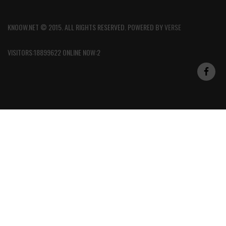
KNOOW.NET © 2015. ALL RIGHTS RESERVED. POWERED BY
VERSE
VISITORS:18899622 ONLINE NOW:2