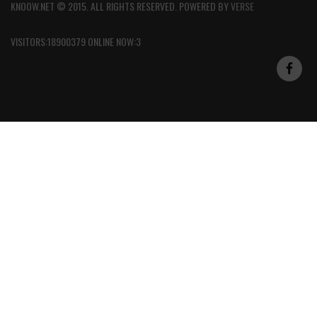
KNOOW.NET © 2015. ALL RIGHTS RESERVED. POWERED BY
VERSE
VISITORS:18900379 ONLINE NOW:3