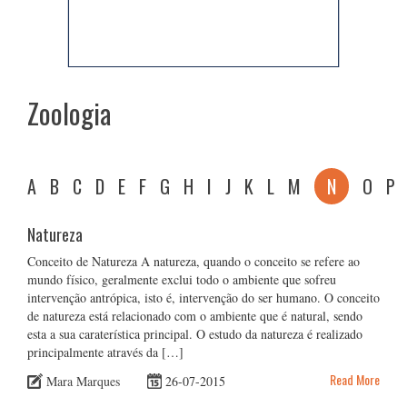
Zoologia
A
B
C
D
E
F
G
H
I
J
K
L
M
N
O
P
Natureza
Conceito de Natureza A natureza, quando o conceito se refere ao
mundo físico, geralmente exclui todo o ambiente que sofreu
intervenção antrópica, isto é, intervenção do ser humano. O conceito
de natureza está relacionado com o ambiente que é natural, sendo
esta a sua caraterística principal. O estudo da natureza é realizado
principalmente através da […]
Read More
Mara Marques
26-07-2015