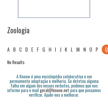
Zoologia
A
B
C
D
E
F
G
H
I
J
K
L
M
N
O
P
Q
No Results
A Knoow é uma enciclopédia colaborativa e em
permamente adaptação e melhoria. Se detetou alguma
falha em algum dos nossos verbetes, pedimos que nos
informe para o mail
geral@knoow.net
para que possamos
verificar. Ajude-nos a melhorar.