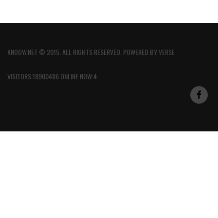
KNOOW.NET © 2015. ALL RIGHTS RESERVED. POWERED BY
VERSE
VISITORS:18900486 ONLINE NOW:4