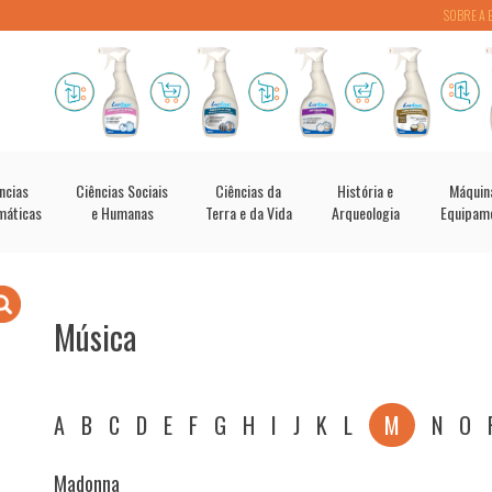
SOBRE A 
ncias
Ciências Sociais
Ciências da
História e
Máquin
máticas
e Humanas
Terra e da Vida
Arqueologia
Equipam
Música
A
B
C
D
E
F
G
H
I
J
K
L
M
N
O
Madonna