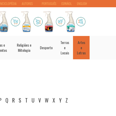
ENCICLOPÉDIA
AUTORES
PORTUGUÊS
ESPAÑOL
ENGLISH
Terras
Artes
as e
Religiões e
Desporto
e
e
entos
Mitologia
Locais
Letras
P
Q
R
S
T
U
V
W
X
Y
Z