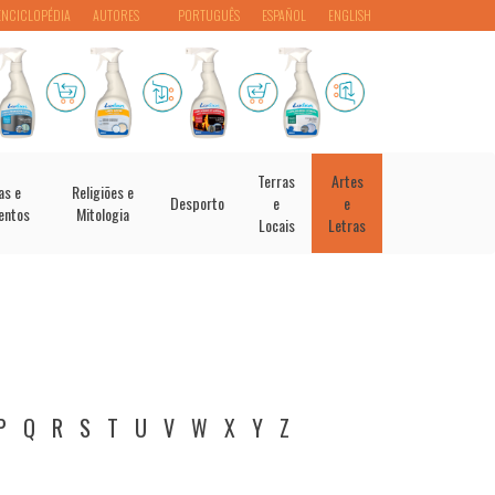
ENCICLOPÉDIA
AUTORES
PORTUGUÊS
ESPAÑOL
ENGLISH
Terras
Artes
as e
Religiões e
Desporto
e
e
entos
Mitologia
Locais
Letras
P
Q
R
S
T
U
V
W
X
Y
Z