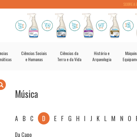
SOBRE A 
ncias
Ciências Sociais
Ciências da
História e
Máquin
máticas
e Humanas
Terra e da Vida
Arqueologia
Equipam
Música
A
B
C
D
E
F
G
H
I
J
K
L
M
N
O
Da Capo