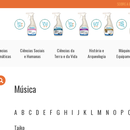
SOBRE A 
ncias
Ciências Sociais
Ciências da
História e
Máquin
máticas
e Humanas
Terra e da Vida
Arqueologia
Equipam
Música
A
B
C
D
E
F
G
H
I
J
K
L
M
N
O
P
Taiko