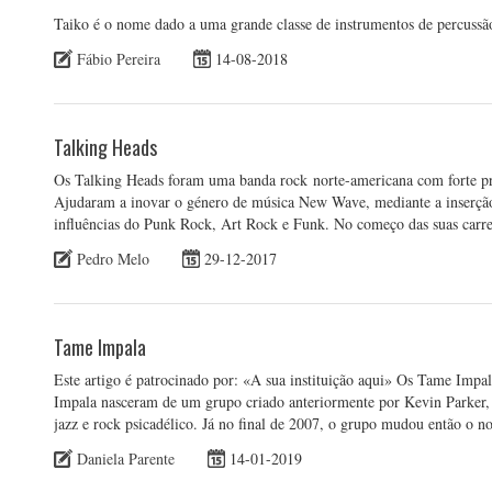
Taiko é o nome dado a uma grande classe de instrumentos de percussã
Fábio Pereira
14-08-2018
Talking Heads
Os Talking Heads foram uma banda rock norte-americana com forte prese
Ajudaram a inovar o género de música New Wave, mediante a inserção 
influências do Punk Rock, Art Rock e Funk. No começo das suas car
Pedro Melo
29-12-2017
Tame Impala
Este artigo é patrocinado por: «A sua instituição aqui» Os Tame Impa
Impala nasceram de um grupo criado anteriormente por Kevin Parker,
jazz e rock psicadélico. Já no final de 2007, o grupo mudou então o 
Daniela Parente
14-01-2019