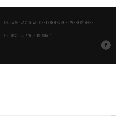
KNOOW.NET © 2015. ALL RIGHTS RESERVED. POWERED BY
VERSE
VISITORS:18881776 ONLINE NOW:7