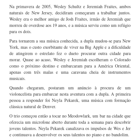
Na primavera de 2005, Wesley Schultz e Jeremiah Fraites, ambos
naturais de New Jersey, decidiram começaram a trabalhar juntos.
Wesley era o melhor amigo de Josh Fraites, irmão de Jeremiah que
morreu de overdose aos 19 anos, e a música serviu como um refúgio
para os dois.
Para tornarem a sua música conhecida, a dupla mudou-se para New
York, mas o custo exorbitante de viver na Big Apple e a dificuldade
de atingirem o estrelato fez o dueto procurar outra cidade para
morar. Quase ao acaso, Wesley e Jeremiah escolheram o Colorado
como o próximo destino e embarcaram para a América Oriental,
apenas com três malas e uma caravana cheia de instrumentos
musicais.
Quando chegaram, postaram um anúncio à procura de um
violoncelista para embarcar nesta aventura com a dupla. A primeira
pessoa a responder foi Neyla Pekarek, uma música com formação
clássica natural de Denver.
O trio começou então a tocar no Meodowlark, um bar na cidade que
oferecia um microfone aberto durante toda a semana para descobrir
jovens talentos. Neyla Pekarek canalizava os impulsos de Wes e Jer
e continuava a desenvolver os seus talentos no piano e no bandolim.