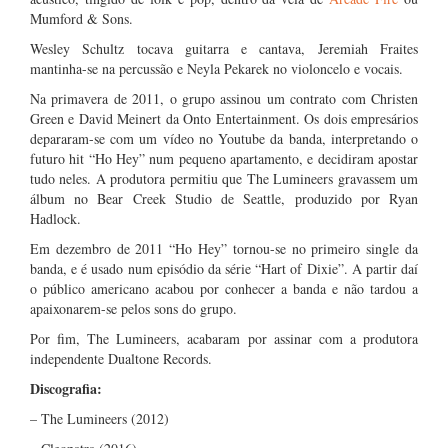
Mumford & Sons.
Wesley Schultz tocava guitarra e cantava, Jeremiah Fraites
mantinha-se na percussão e Neyla Pekarek no violoncelo e vocais.
Na primavera de 2011, o grupo assinou um contrato com Christen
Green e David Meinert da Onto Entertainment. Os dois empresários
depararam-se com um vídeo no Youtube da banda, interpretando o
futuro hit “Ho Hey” num pequeno apartamento, e decidiram apostar
tudo neles. A produtora permitiu que The Lumineers gravassem um
álbum no Bear Creek Studio de Seattle, produzido por Ryan
Hadlock.
Em dezembro de 2011 “Ho Hey” tornou-se no primeiro single da
banda, e é usado num episódio da série “Hart of Dixie”. A partir daí
o público americano acabou por conhecer a banda e não tardou a
apaixonarem-se pelos sons do grupo.
Por fim, The Lumineers, acabaram por assinar com a produtora
independente Dualtone Records.
Discografia:
– The Lumineers (2012)