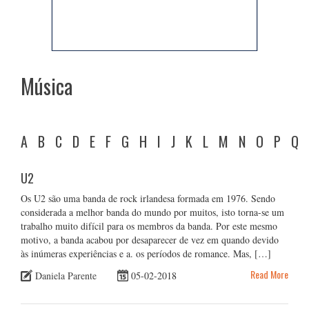
Música
A
B
C
D
E
F
G
H
I
J
K
L
M
N
O
P
Q
U2
Os U2 são uma banda de rock irlandesa formada em 1976. Sendo
considerada a melhor banda do mundo por muitos, isto torna-se um
trabalho muito difícil para os membros da banda. Por este mesmo
motivo, a banda acabou por desaparecer de vez em quando devido
às inúmeras experiências e a. os períodos de romance. Mas, […]
Read More
Daniela Parente
05-02-2018