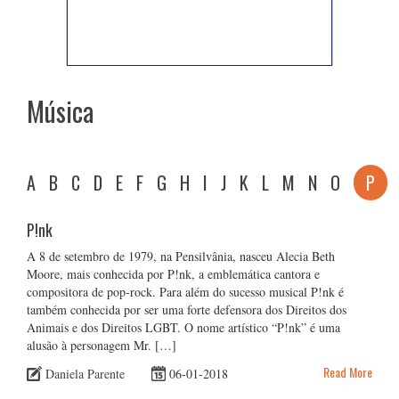
Música
A
B
C
D
E
F
G
H
I
J
K
L
M
N
O
P
P!nk
A 8 de setembro de 1979, na Pensilvânia, nasceu Alecia Beth
Moore, mais conhecida por P!nk, a emblemática cantora e
compositora de pop-rock. Para além do sucesso musical P!nk é
também conhecida por ser uma forte defensora dos Direitos dos
Animais e dos Direitos LGBT. O nome artístico “P!nk” é uma
alusão à personagem Mr. […]
Read More
Daniela Parente
06-01-2018