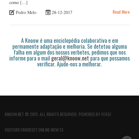
como […]
Read More
Pedro Melo
28-12-2017
A Knoow é uma enciclopédia colaborativa e em
permamente adaptação e melhoria. Se detetou alguma
falha em algum dos nossos verbetes, pedimos que nos
informe para o mail
geral@knoow.net
para que possamos
verificar. Ajude-nos a melhorar.
KNOOW.NET © 2015. ALL RIGHTS RESERVED. POWERED BY
VERSE
VISITORS:18888327 ONLINE NOW:13