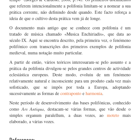
que referem intencionalmente a polifonia limitam-se a nomear a sua
prática corrente, não definindo desde quando. Este facto reforça a
ideia de que o cultivo desta prática vem já de longe.
O documento mais antigo que se conhece com polifonia é um
tratado de música chamado «Musica Enchiriadis», que data ao
século IX. Aqui se encontra descrito, pela primeira vez, o fenómeno
polifónico com transcrições dos primeiros exemplos de polifonia
medieval, numa notação muito particular.
A partir de então, vários teóricos interessaram-se pelo assunto e a
prática da polifonia divulgou-se pelos grandes centros de actividade
eclesiástica europeus. Deste modo, evoluiu de um fenómeno
relativamente natural e inconsciente para um produto cada vez mais
sofisticado, que se impôs por toda a Europa, adoptando
sucessivamente as formas de
contraponto
e
harmonia
.
Neste período de desenvolvimento das bases polifónicas, conhecido
como
Ars Antiqua
, destacam-se várias formas, que vão desde o
simples organum paralellum, a duas vozes, ao
moteto
mais
elaborado, a várias vozes.