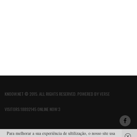
KNOOW.NET © 2015. ALL RIGHTS RESERVED. POWERED BY
VERSE
VISITORS:18892145 ONLINE NOW:3
Para melhorar a sua experiência de ultilização, o nosso site usa