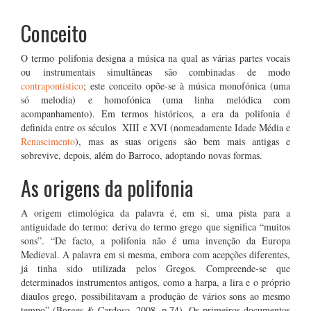
Conceito
O termo polifonia designa a música na qual as várias partes vocais
ou instrumentais simultâneas são combinadas de modo
contrapontístico
; este conceito opõe-se à música monofónica (uma
só melodia) e homofónica (uma linha melódica com
acompanhamento). Em termos históricos, a era da polifonia é
definida entre os séculos XIII e XVI (nomeadamente Idade Média e
Renascimento
), mas as suas origens são bem mais antigas e
sobrevive, depois, além do Barroco, adoptando novas formas.
As origens da polifonia
A origem etimológica da palavra é, em si, uma pista para a
antiguidade do termo: deriva do termo grego que significa “muitos
sons”. “De facto, a polifonia não é uma invenção da Europa
Medieval. A palavra em si mesma, embora com acepções diferentes,
já tinha sido utilizada pelos Gregos. Compreende-se que
determinados instrumentos antigos, como a harpa, a lira e o próprio
diaulos grego, possibilitavam a produção de vários sons ao mesmo
tempo” (Borges & Cardoso, 2008, p.74). Os primeiros documentos