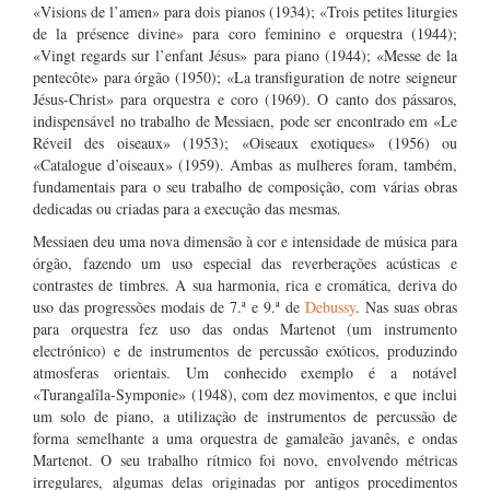
«Visions de l’amen» para dois pianos (1934); «Trois petites liturgies
de la présence divine» para coro feminino e orquestra (1944);
«Vingt regards sur l’enfant Jésus» para piano (1944); «Messe de la
pentecôte» para órgão (1950); «La transfiguration de notre seigneur
Jésus-Christ» para orquestra e coro (1969). O canto dos pássaros,
indispensável no trabalho de Messiaen, pode ser encontrado em «Le
Réveil des oiseaux» (1953); «Oiseaux exotiques» (1956) ou
«Catalogue d’oiseaux» (1959). Ambas as mulheres foram, também,
fundamentais para o seu trabalho de composição, com várias obras
dedicadas ou criadas para a execução das mesmas.
Messiaen deu uma nova dimensão à cor e intensidade de música para
órgão, fazendo um uso especial das reverberações acústicas e
contrastes de timbres. A sua harmonia, rica e cromática, deriva do
uso das progressões modais de 7.ª e 9.ª de
Debussy
. Nas suas obras
para orquestra fez uso das ondas Martenot (um instrumento
electrónico) e de instrumentos de percussão exóticos, produzindo
atmosferas orientais. Um conhecido exemplo é a notável
«Turangalîla-Symponie» (1948), com dez movimentos, e que inclui
um solo de piano, a utilização de instrumentos de percussão de
forma semelhante a uma orquestra de gamaleão javanês, e ondas
Martenot. O seu trabalho rítmico foi novo, envolvendo métricas
irregulares, algumas delas originadas por antigos procedimentos