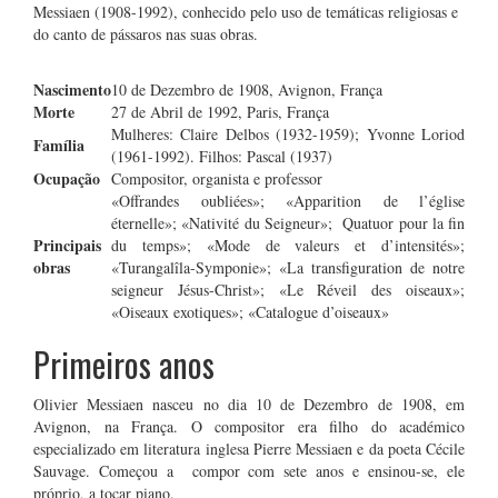
Messiaen (1908-1992), conhecido pelo uso de temáticas religiosas e
do canto de pássaros nas suas obras.
Nascimento
10 de Dezembro de 1908, Avignon, França
Morte
27 de Abril de 1992, Paris, França
Mulheres: Claire Delbos (1932-1959); Yvonne Loriod
Família
(1961-1992). Filhos: Pascal (1937)
Ocupação
Compositor, organista e professor
«Offrandes oubliées»; «Apparition de l’église
éternelle»; «Nativité du Seigneur»; Quatuor pour la fin
Principais
du temps»; «Mode de valeurs et d’intensités»;
obras
«Turangalîla-Symponie»; «La transfiguration de notre
seigneur Jésus-Christ»; «Le Réveil des oiseaux»;
«Oiseaux exotiques»; «Catalogue d’oiseaux»
Primeiros anos
Olivier Messiaen nasceu no dia 10 de Dezembro de 1908, em
Avignon, na França. O compositor era filho do académico
especializado em literatura inglesa Pierre Messiaen e da poeta Cécile
Sauvage. Começou a compor com sete anos e ensinou-se, ele
próprio, a tocar piano.