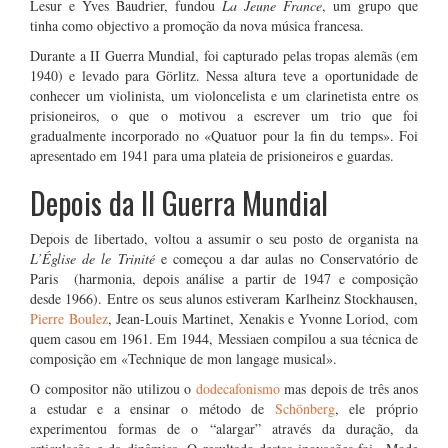
Lesur e Yves Baudrier, fundou
La Jeune France
, um grupo que
tinha como objectivo a promoção da nova música francesa.
Durante a II Guerra Mundial, foi capturado pelas tropas alemãs (em
1940) e levado para Görlitz. Nessa altura teve a oportunidade de
conhecer um violinista, um violoncelista e um clarinetista entre os
prisioneiros, o que o motivou a escrever um trio que foi
gradualmente incorporado no «Quatuor pour la fin du temps». Foi
apresentado em 1941 para uma plateia de prisioneiros e guardas.
Depois da II Guerra Mundial
Depois de libertado, voltou a assumir o seu posto de organista na
L’Église de le Trinité
e começou a dar aulas no Conservatório de
Paris (harmonia, depois análise a partir de 1947 e composição
desde 1966). Entre os seus alunos estiveram Karlheinz Stockhausen,
Pierre Boulez
, Jean-Louis Martinet, Xenakis e Yvonne Loriod, com
quem casou em 1961. Em 1944, Messiaen compilou a sua técnica de
composição em «Technique de mon langage musical».
O compositor não utilizou o
dodecafonismo
mas depois de três anos
a estudar e a ensinar o método de
Schönberg
, ele próprio
experimentou formas de o “alargar” através da duração, da