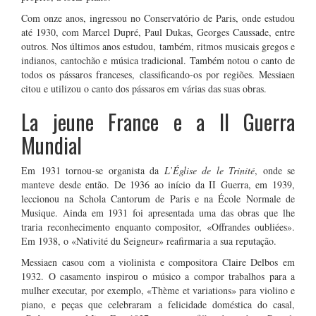
Com onze anos, ingressou no Conservatório de Paris, onde estudou
até 1930, com Marcel Dupré, Paul Dukas, Georges Caussade, entre
outros. Nos últimos anos estudou, também, ritmos musicais gregos e
indianos, cantochão e música tradicional. Também notou o canto de
todos os pássaros franceses, classificando-os por regiões. Messiaen
citou e utilizou o canto dos pássaros em várias das suas obras.
La jeune France e a II Guerra
Mundial
Em 1931 tornou-se organista da
L’Église de le Trinité
, onde se
manteve desde então. De 1936 ao início da II Guerra, em 1939,
leccionou na Schola Cantorum de Paris e na École Normale de
Musique. Ainda em 1931 foi apresentada uma das obras que lhe
traria reconhecimento enquanto compositor, «Offrandes oubliées».
Em 1938, o «Nativité du Seigneur» reafirmaria a sua reputação.
Messiaen casou com a violinista e compositora Claire Delbos em
1932. O casamento inspirou o músico a compor trabalhos para a
mulher executar, por exemplo, «Thème et variations» para violino e
piano, e peças que celebraram a felicidade doméstica do casal,