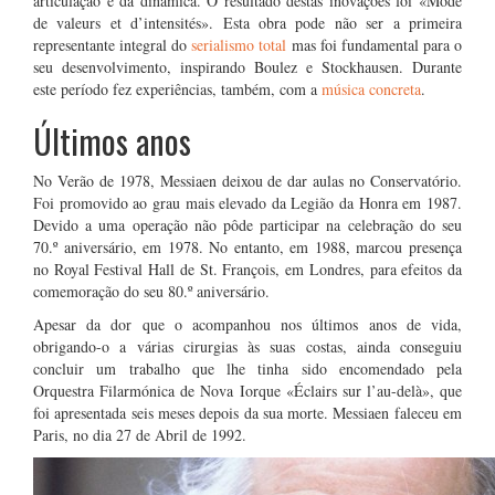
articulação e da dinâmica. O resultado destas inovações foi «Mode
de valeurs et d’intensités». Esta obra pode não ser a primeira
representante integral do
serialismo total
mas foi fundamental para o
seu desenvolvimento, inspirando Boulez e Stockhausen. Durante
este período fez experiências, também, com a
música concreta
.
Últimos anos
No Verão de 1978, Messiaen deixou de dar aulas no Conservatório.
Foi promovido ao grau mais elevado da Legião da Honra em 1987.
Devido a uma operação não pôde participar na celebração do seu
70.º aniversário, em 1978. No entanto, em 1988, marcou presença
no Royal Festival Hall de St. François, em Londres, para efeitos da
comemoração do seu 80.º aniversário.
Apesar da dor que o acompanhou nos últimos anos de vida,
obrigando-o a várias cirurgias às suas costas, ainda conseguiu
concluir um trabalho que lhe tinha sido encomendado pela
Orquestra Filarmónica de Nova Iorque «Éclairs sur l’au-delà», que
foi apresentada seis meses depois da sua morte. Messiaen faleceu em
Paris, no dia 27 de Abril de 1992.