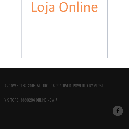
KNOOW.NET © 2015. ALL RIGHTS RESERVED. POWERED BY
VERSE
VISITORS:18890284 ONLINE NOW:7