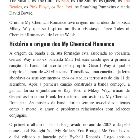
The Misfits, os The Cure, os
Kiss
, os The Smiths, os Queen, os
The
Beatles
, os
Pink Floyd
, os
Bon Jovi
, os Smashing Pumpkins e ainda
David Bowie.
O nome My Chemical Romance teve origem numa ideia do baixista
Mikey Way que se inspirou no livro «Ecstasy: Three Tales of
Chemical Romance», de Ivrine Welsh.
História e origem dos My Chemical Romance
A origem da banda e da sua formação está associada ao vocalista
Gerard Way e ao ex baterista Matt Pelissier sendo que a primeira
canção da banda foi escrita pelo próprio Gerard Way à qual o
próprio chamou de «Skylines and Tumstiles», uma canção cuja letra
abordava os seus sentimentos após os ataques terroristas do dia 11 de
setembro. Após a primeira canção construída a banda começou a
ganhar forma e juntaram-se Ray Toro e Mikey Way, irmão de
Gerard assim como Frank Iero e formaram assim os My Chemical
Romance. As músicas da banda foram sempre associadas a temas
como a morte, o amor e problemas relacionados com relações
conjugais.
O primeiro álbum da banda foi gravado no ano de 2002 e dá pelo
nome de «I Brought You My Bullets, You Brought Me Your Love»
e foi editado e lançado pela Eyeball Records. Logo após o