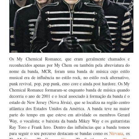
Os My Chemical Romance, que eram geralmente chamados e
reconhecidos apenas por My Chem ou também pela abreviatura do
nome da banda, MCR, foram uma banda de música cujo estilo
musical era de influência no estilo rock, no estilo rock alternativo,
punk revival, pop, pop punk, emo core e ainda post hardore. Os My
Chemical Romance formaram-se enquanto banda de música quando
decorria o ano de 2001 e o local associado à formação da banda é o
estado de New Jersey (Nova Jérsia), que se localiza na região centro
atlântica dos Estados Unidos da América. A banda teve na maior
parte do tempo em que esteve em atividade os membros Gerard
Way, o vocalista; o baixista da banda Mikey Way e os guitarristas
Ray Toro e Frank Iero. Dentro das influências que a banda tomou
para seguir o seu percurso destacam-se bandas como os
Nirvana
, os