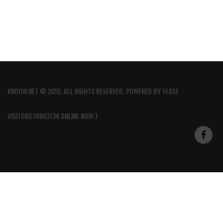
KNOOW.NET © 2015. ALL RIGHTS RESERVED. POWERED BY
VERSE
VISITORS:18883134 ONLINE NOW:7