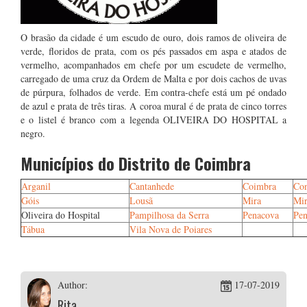
O brasão da cidade é um escudo de ouro, dois ramos de oliveira de
verde, floridos de prata, com os pés passados em aspa e atados de
vermelho, acompanhados em chefe por um escudete de vermelho,
carregado de uma cruz da Ordem de Malta e por dois cachos de uvas
de púrpura, folhados de verde. Em contra-chefe está um pé ondado
de azul e prata de três tiras. A coroa mural é de prata de cinco torres
e o listel é branco com a legenda OLIVEIRA DO HOSPITAL a
negro.
Municípios do Distrito de Coimbra
Arganil
Cantanhede
Coimbra
Con
Góis
Lousã
Mira
Mir
Oliveira do Hospital
Pampilhosa da Serra
Penacova
Pen
Tábua
Vila Nova de Poiares
Author:
17-07-2019
Rita