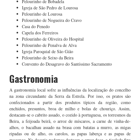
Pelourinho de Bobadela
Igreja de São Pedro de Lourosa
Pelourinho de Lourosa
Pelourinho de Nogueira do Cravo
Casa do Penedo
Capela dos Ferreiros
Pelourinho de Oliveira do Hospital
Pelourinho de Penalva de Alva
Igreja Paroquial de São Gião
Pelourinho de Seixo da Beira
Convento do Desagravo do Santíssimo Sacramento
Gastronomia
A gastronomia local sofre as influências da localização do concelho
na zona circundante da Serra da Estrela. Por isso, os pratos são
confecionados a partir dos produtos típicos da região, como
enchidos, presuntos, broa de milho e bolas de chouriço. Assim,
destacam-se o cabrito assado, o cozido à portuguesa, os torresmos da
Beira, a feijoada beirã, o arroz de míscaros, a carne de vinha-de-
alhos, o bacalhau assado na brasa com batatas a murro, as migas
ripadas ou de alho, os carolos, as papas laberça e as papas de
mogango. Na doçaria podemos destacar o arroz doce, a tigelada fina