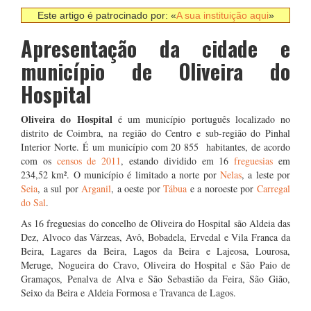
Este artigo é patrocinado por: «
A sua instituição aqui
»
Apresentação da cidade e
município de Oliveira do
Hospital
Oliveira do Hospital
é um município português localizado no
distrito de Coimbra, na região do Centro e sub-região do Pinhal
Interior Norte. É um município com 20 855 habitantes, de acordo
com os
censos de 2011
, estando dividido em 16
freguesias
em
234,52 km². O município é limitado a norte por
Nelas
, a leste por
Seia
, a sul por
Arganil
, a oeste por
Tábua
e a noroeste por
Carregal
do Sal
.
As 16 freguesias do concelho de Oliveira do Hospital são Aldeia das
Dez, Alvoco das Várzeas, Avô, Bobadela, Ervedal e Vila Franca da
Beira, Lagares da Beira, Lagos da Beira e Lajeosa, Lourosa,
Meruge, Nogueira do Cravo, Oliveira do Hospital e São Paio de
Gramaços, Penalva de Alva e São Sebastião da Feira, São Gião,
Seixo da Beira e Aldeia Formosa e Travanca de Lagos.