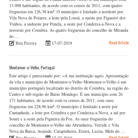
13 098 habitantes, de acordo com os censos de 2011, com quatro
freguesias em 126,38 km². O município é limitado a nordeste por
Vila Nova de Poiares, a leste pela Lousã, a sueste por Figueiró dos
Vinhos, a sudoeste por Penela, a oeste por Condeixa-a-Nova e a
noroeste por Coimbra. As quatro freguesias do concelho de Miranda
do …
Read Article
Rita Pereira
17-07-2019
Montemor-o-Velho, Portugal
Este artigo é patrocinado por: «A sua instituição aqui» Apresentação
da vila e município de Montemor-o-Velho Montemor-o-Velho é um
município português localizado no distrito de Coimbra, na região do
Centro e sub-região do Baixo Mondego. É um município com 26
171 habitantes, de acordo com os censos de 2011, com onze
freguesias em 228,96 km². O município é limitado a norte por
Cantanhede, a leste por Coimbra e por Condeixa-a-Nova, a sul por
Soure e a oeste pela Figueira da Foz. As onze freguesias do
concelho de Montemor-o-Velho são Abrunheira, Verride e Vila
Nova da Barca, Arazede, Carapinheira, Ereira, Liceia, Meãs do …
Read Article
Rita Pereira
17-07-2019