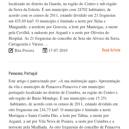
localizado no distrito da Guarda, na região do Centro e sub-região
da Serra da Estrela. É um município com 24702 habitantes, de
acordo com os censos de 2011, estando dividido em 21 freguesias
em 435,69 km². O município é limitado a norte por Nelas e
Mangualde, a nordeste por Gouveia, a leste por Manteigas, a sueste
pela Covilhã, a sudoeste por Arganil e a oeste por Oliveira do
Hospital. As 21 freguesias do concelho de Seia são Alvoco da Serra,
Carragozela e Várzea …
Read Article
Rita Pereira
17-07-2019
Penacova, Portugal
Este artigo é patrocinado por: «A sua instituição aqui» Apresentação
da vila e município de Penacova Penacova é um município
português localizado no distrito de Coimbra, na região do Centro e
sub-região do Baixo Mondego. É um município com 15 251
habitantes, de acordo com os censos de 2011, estando dividido em
oito freguesias em 216,73 km². O município é limitado a norte
Mortágua e Santa Comba Dão, a leste por Tábua, a sueste por
Arganil, a sul por Vila Nova de Poiares, a oeste por Coimbra e a
noroeste pela Mealhada. As oito freguesias do concelho de Penacova