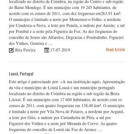
localizado no distrito de Coimbra, na região do Centro e sub-região
do Baixo Mondego. É um município com 19 245 habitantes, de
acordo com os censos de 2011, com dez freguesias em263,91 km².
O município é limitado a norte por Montemor-o-Velho, a nordeste
por Condeixa-a-Nova, a leste por Penela, a sudeste por Ansião, a sul
por Pombal e a oeste pela Figueira da Foz. As dez freguesias do
concelho de Soure são Alfarelos, Degracias e Pombalinho, Figueiró
dos Vinhos, Gesteira e …
Read Article
Rita Pereira
17-07-2019
Lousã, Portugal
Este artigo é patrocinado por: «A sua instituição aqui» Apresentação
da vila e município de Lousã Lousã é um município português
localizado no distrito de Coimbra na região e sub-região da Beira
Litoral. É um município com 17 604 habitantes, de acordo com os
censos de 2011, com quatro freguesias em 138,40 km². O município
é limitado a norte por Vila Nova de Poiares, a nordeste por Arganil,
a leste por Góis, a sudeste por Castanheira de Pêra, a sul por
Figueiró dos Vinhos e a oeste por Miranda do Corvo. As quatro
freguesias do concelho de Lousã são Foz de Arouce …