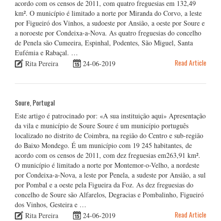
acordo com os censos de 2011, com quatro freguesias em 132,49
km². O município é limitado a norte por Miranda do Corvo, a leste
por Figueiró dos Vinhos, a sudoeste por Ansião, a oeste por Soure e
a noroeste por Condeixa-a-Nova. As quatro freguesias do concelho
de Penela são Cumeeira, Espinhal, Podentes, São Miguel, Santa
Eufémia e Rabaçal. …
Read Article
Rita Pereira
24-06-2019
Soure, Portugal
Este artigo é patrocinado por: «A sua instituição aqui» Apresentação
da vila e município de Soure Soure é um município português
localizado no distrito de Coimbra, na região do Centro e sub-região
do Baixo Mondego. É um município com 19 245 habitantes, de
acordo com os censos de 2011, com dez freguesias em263,91 km².
O município é limitado a norte por Montemor-o-Velho, a nordeste
por Condeixa-a-Nova, a leste por Penela, a sudeste por Ansião, a sul
por Pombal e a oeste pela Figueira da Foz. As dez freguesias do
concelho de Soure são Alfarelos, Degracias e Pombalinho, Figueiró
dos Vinhos, Gesteira e …
Read Article
Rita Pereira
24-06-2019