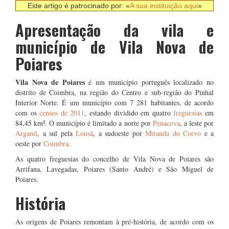
Este artigo é patrocinado por: «
A sua instituição aqui
»
Apresentação da vila e
município de Vila Nova de
Poiares
Vila Nova de Poiares
é um município português localizado no
distrito de Coimbra, na região do Centro e sub-região do Pinhal
Interior Norte. É um município com 7 281 habitantes, de acordo
com os
censos de 2011
, estando dividido em quatro
freguesias
em
84,45 km². O município é limitado a norte por
Penacova
, a leste por
Arganil
, a sul pela
Lousã
, a sudoeste por
Miranda do Corvo
e a
oeste por
Coimbra
.
As quatro freguesias do concelho de Vila Nova de Poiares são
Arrifana, Lavegadas, Poiares (Santo André) e São Miguel de
Poiares.
História
As origens de Poiares remontam à pré-história, de acordo com os