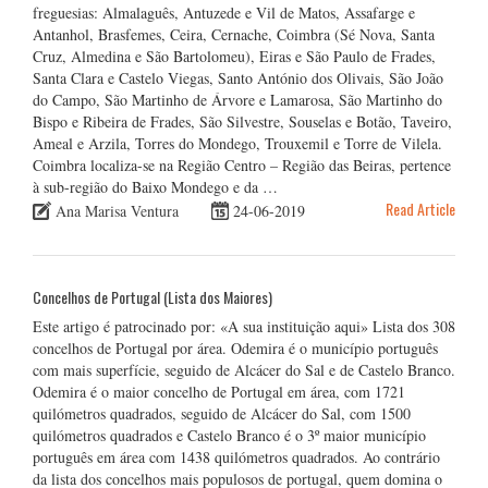
freguesias: Almalaguês, Antuzede e Vil de Matos, Assafarge e
Antanhol, Brasfemes, Ceira, Cernache, Coimbra (Sé Nova, Santa
Cruz, Almedina e São Bartolomeu), Eiras e São Paulo de Frades,
Santa Clara e Castelo Viegas, Santo António dos Olivais, São João
do Campo, São Martinho de Árvore e Lamarosa, São Martinho do
Bispo e Ribeira de Frades, São Silvestre, Souselas e Botão, Taveiro,
Ameal e Arzila, Torres do Mondego, Trouxemil e Torre de Vilela.
Coimbra localiza-se na Região Centro – Região das Beiras, pertence
à sub-região do Baixo Mondego e da …
Read Article
Ana Marisa Ventura
24-06-2019
Concelhos de Portugal (Lista dos Maiores)
Este artigo é patrocinado por: «A sua instituição aqui» Lista dos 308
concelhos de Portugal por área. Odemira é o município português
com mais superfície, seguido de Alcácer do Sal e de Castelo Branco.
Odemira é o maior concelho de Portugal em área, com 1721
quilómetros quadrados, seguido de Alcácer do Sal, com 1500
quilómetros quadrados e Castelo Branco é o 3º maior município
português em área com 1438 quilómetros quadrados. Ao contrário
da lista dos concelhos mais populosos de portugal, quem domina o