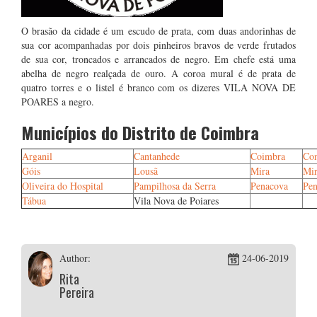
O brasão da cidade é um escudo de prata, com duas andorinhas de
sua cor acompanhadas por dois pinheiros bravos de verde frutados
de sua cor, troncados e arrancados de negro. Em chefe está uma
abelha de negro realçada de ouro. A coroa mural é de prata de
quatro torres e o listel é branco com os dizeres VILA NOVA DE
POARES a negro.
Municípios do Distrito de Coimbra
Arganil
Cantanhede
Coimbra
Con
Góis
Lousã
Mira
Mir
Oliveira do Hospital
Pampilhosa da Serra
Penacova
Pen
Tábua
Vila Nova de Poiares
Author:
24-06-2019
Rita
Pereira