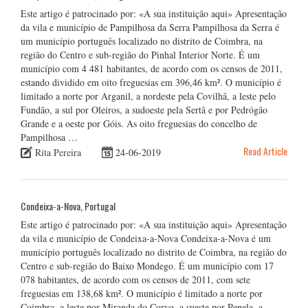
Este artigo é patrocinado por: «A sua instituição aqui» Apresentação
da vila e município de Pampilhosa da Serra Pampilhosa da Serra é
um município português localizado no distrito de Coimbra, na
região do Centro e sub-região do Pinhal Interior Norte. É um
município com 4 481 habitantes, de acordo com os censos de 2011,
estando dividido em oito freguesias em 396,46 km². O município é
limitado a norte por Arganil, a nordeste pela Covilhã, a leste pelo
Fundão, a sul por Oleiros, a sudoeste pela Sertã e por Pedrógão
Grande e a oeste por Góis. As oito freguesias do concelho de
Pampilhosa …
Read Article
Rita Pereira
24-06-2019
Condeixa-a-Nova, Portugal
Este artigo é patrocinado por: «A sua instituição aqui» Apresentação
da vila e município de Condeixa-a-Nova Condeixa-a-Nova é um
município português localizado no distrito de Coimbra, na região do
Centro e sub-região do Baixo Mondego. É um município com 17
078 habitantes, de acordo com os censos de 2011, com sete
freguesias em 138,68 km². O município é limitado a norte por
Coimbra, a leste por Miranda do Corvo, a sueste por Penela, a