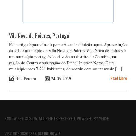
Vila Nova de Poiares, Portugal
Este artigo é patrocinado por: «A sua instituição aqui» Apresentação
da vila e município de Vila Nova de Poiares Vila Nova de Poiares é
um município português localizado no distrito de Coimbra, na
região do Centro e sub-região do Pinhal Interior Norte. É um
município com 7 281 habitantes, de acordo com os censos de […]
Read More
Rita Pereira
24-06-2019
KNOOW.NET © 2015. ALL RIGHTS RESERVED. POWERED BY
VERSE
VISITORS:18892545 ONLINE NOW:7