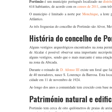
Portimão
é um município português localizado no
distrit
614 habitantes, de acordo com os
censos de 2011
, com trê
O município é limitado a norte por
Monchique
, a leste
Atlântico.
As três freguesias do concelho de Portimão são Alvor, M
História do concelho de P
Alguns vestígios arqueológicos encontrados na zona perm
de Alcalar é possível observar uma importante necrópo
alguns vestígios, sendo que o mais marcante é uma estação
na zona da Abicada.
Durante o reinado de
D. Afonso III
existe um foral que fa
de 40 moradores, nasce S. Lourenço da Barrosa. Esta loca
cidade em 11 de novembro de 1924.
Ao longo dos anos a comunidade tem crescido com base no
Património natural e edifi
Portimão tem cerca de oito quilómetros de praias de areias