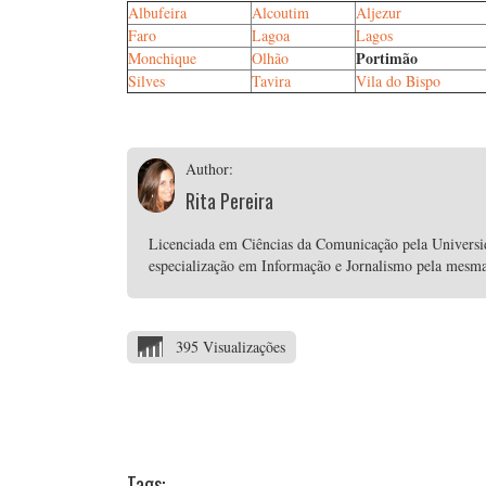
Albufeira
Alcoutim
Aljezur
Faro
Lagoa
Lagos
Portimão
Monchique
Olhão
Silves
Tavira
Vila do Bispo
Author:
Rita Pereira
Licenciada em Ciências da Comunicação pela Univers
especialização em Informação e Jornalismo pela mesma i
395 Visualizações
Tags: