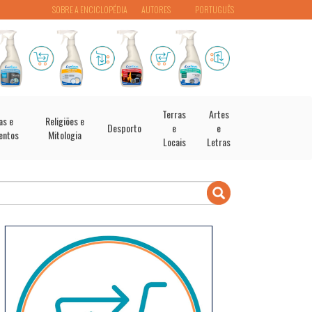
SOBRE A ENCICLOPÉDIA
AUTORES
PORTUGUÊS
Terras
Artes
as e
Religiões e
Desporto
e
e
entos
Mitologia
Locais
Letras