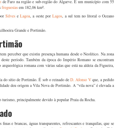
o
de Faro na região e sub-região do Algarve. É um município com 55
s
freguesias
em 182,06 km².
 por
Silves
e
Lagoa
, a oeste por
Lagos
, a sul tem no litoral o Oceano
exilhoeira Grande e Portimão.
ortimão
item perceber que existiu presença humana desde o Neolítico. Na zona
le deste período. Também da época do Império Romano se encontram
 arqueológica romana com várias salas que está na aldeia da Figueira,
la do sítio de Portimão. É sob o reinado de
D. Afonso V
que, a pedido
lidade deu origem a Vila Nova de Portimão. A “vila nova” é elevada a
 turismo, principalmente devido à popular Praia da Rocha.
cado
 finas e brancas, águas transparentes, refrescantes e tranquilas, que se