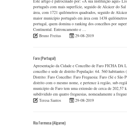
Este artigo é patrocinado por: «A sua instituição aqui» L
português com mais superfície, seguido de Alcácer do Sal
área, com 1721 quilómetros quadrados, seguido de Alcáce
maior município português em área com 1438 quilómetros 
portugal, quem domina o ranking dos concelhos por superfí
Continental. Entroncamento e …
Bruno Freitas
29-08-2019
Faro (Portugal)
Apresentação da Cidade e Concelho de Faro FICHA DA L
concelho e sede de distrito População: 64. 560 habitante
Distrito: Faro Concelho: Faro Freguesia: Faro (Sé e São P
distrito com o mesmo nome, e pertence à região, sub-regi
município de Faro tem uma extensão de cerca de 202,57 km
subdividido em quatro freguesias, nomeadamente a fregue
Teresa Santos
29-08-2019
Ria Formosa (Algarve)