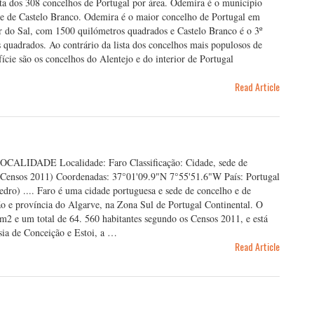
ista dos 308 concelhos de Portugal por área. Odemira é o município
 e de Castelo Branco. Odemira é o maior concelho de Portugal em
r do Sal, com 1500 quilómetros quadrados e Castelo Branco é o 3º
quadrados. Ao contrário da lista dos concelhos mais populosos de
cie são os concelhos do Alentejo e do interior de Portugal
Read Article
OCALIDADE Localidade: Faro Classificação: Cidade, sede de
s (Censos 2011) Coordenadas: 37°01'09.9"N 7°55'51.6"W País: Portugal
edro) .... Faro é uma cidade portuguesa e sede de concelho e de
ão e província do Algarve, na Zona Sul de Portugal Continental. O
2 e um total de 64. 560 habitantes segundo os Censos 2011, e está
sia de Conceição e Estoi, a …
Read Article