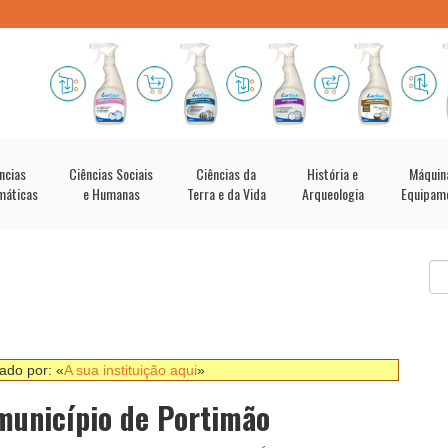
ncias
Ciências Sociais
Ciências da
História e
Máquin
máticas
e Humanas
Terra e da Vida
Arqueologia
Equipam
nado por: «
A sua instituição aqui
»
município de Portimão