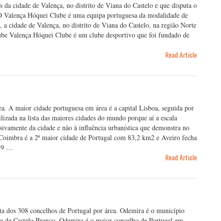
da cidade de Valença, no distrito de Viana do Castelo e que disputa o
O Valença Hóquei Clube é uma equipa portuguesa da modalidade de
a cidade de Valença, no distrito de Viana do Castelo, na região Norte
ube Valença Hóquei Clube é um clube desportivo que foi fundado de
Read Article
ea. A maior cidade portuguesa em área é a capital Lisboa, seguida por
ilizada na lista das maiores cidades do mundo porque aí a escala
lusivamente da cidade e não à influência urbanística que demonstra no
 Coimbra é a 2ª maior cidade de Portugal com 83,2 km2 e Aveiro fecha
7,9 …
Read Article
ista dos 308 concelhos de Portugal por área. Odemira é o município
 e de Castelo Branco. Odemira é o maior concelho de Portugal em