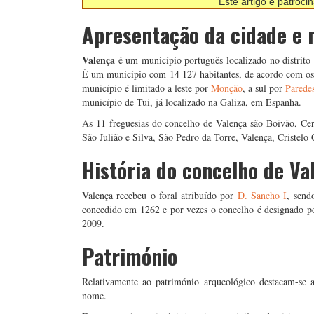
Este artigo é patroci
Apresentação da cidade e 
Valença
é um município português localizado no distrito
É um município com 14 127 habitantes, de acordo com o
município é limitado a leste por
Monção
, a sul por
Parede
município de Tui, já localizado na Galiza, em Espanha.
As 11 freguesias do concelho de Valença são Boivão, Cer
São Julião e Silva, São Pedro da Torre, Valença, Cristelo
História do concelho de Va
Valença recebeu o foral atribuído por
D. Sancho I
, send
concedido em 1262 e por vezes o concelho é designado p
2009.
Património
Relativamente ao património arqueológico destacam-se 
nome.