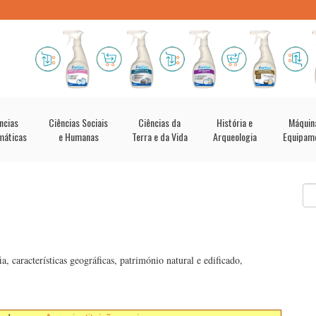
ncias
Ciências Sociais
Ciências da
História e
Máquin
máticas
e Humanas
Terra e da Vida
Arqueologia
Equipam
, características geográficas, património natural e edificado,