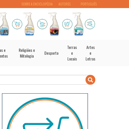
SOBRE A ENCICLOPÉDIA
AUTORES
PORTUGUÊS
Terras
Artes
as e
Religiões e
Desporto
e
e
entos
Mitologia
Locais
Letras