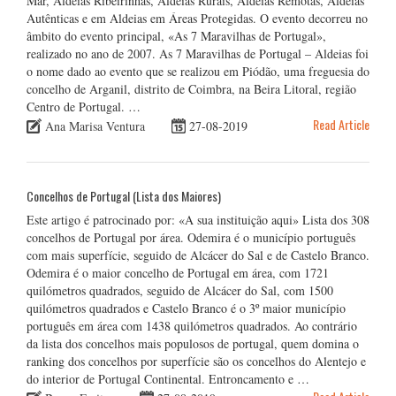
Mar, Aldeias Ribeirinhas, Aldeias Rurais, Aldeias Remotas, Aldeias
Autênticas e em Aldeias em Áreas Protegidas. O evento decorreu no
âmbito do evento principal, «As 7 Maravilhas de Portugal»,
realizado no ano de 2007. As 7 Maravilhas de Portugal – Aldeias foi
o nome dado ao evento que se realizou em Piódão, uma freguesia do
concelho de Arganil, distrito de Coimbra, na Beira Litoral, região
Centro de Portugal. …
Read Article
Ana Marisa Ventura
27-08-2019
Concelhos de Portugal (Lista dos Maiores)
Este artigo é patrocinado por: «A sua instituição aqui» Lista dos 308
concelhos de Portugal por área. Odemira é o município português
com mais superfície, seguido de Alcácer do Sal e de Castelo Branco.
Odemira é o maior concelho de Portugal em área, com 1721
quilómetros quadrados, seguido de Alcácer do Sal, com 1500
quilómetros quadrados e Castelo Branco é o 3º maior município
português em área com 1438 quilómetros quadrados. Ao contrário
da lista dos concelhos mais populosos de portugal, quem domina o
ranking dos concelhos por superfície são os concelhos do Alentejo e
do interior de Portugal Continental. Entroncamento e …