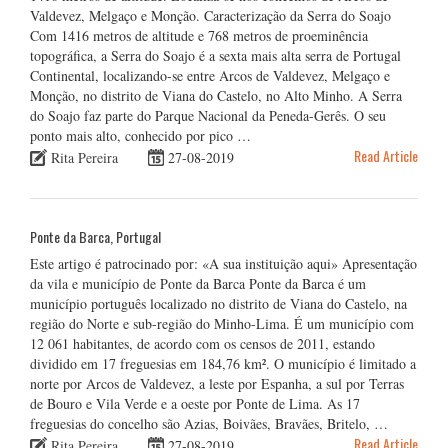
Valdevez, Melgaço e Monção. Caracterização da Serra do Soajo
Com 1416 metros de altitude e 768 metros de proeminência
topográfica, a Serra do Soajo é a sexta mais alta serra de Portugal
Continental, localizando-se entre Arcos de Valdevez, Melgaço e
Monção, no distrito de Viana do Castelo, no Alto Minho. A Serra
do Soajo faz parte do Parque Nacional da Peneda-Gerês. O seu
ponto mais alto, conhecido por pico …
Read Article
Rita Pereira
27-08-2019
Ponte da Barca, Portugal
Este artigo é patrocinado por: «A sua instituição aqui» Apresentação
da vila e município de Ponte da Barca Ponte da Barca é um
município português localizado no distrito de Viana do Castelo, na
região do Norte e sub-região do Minho-Lima. É um município com
12 061 habitantes, de acordo com os censos de 2011, estando
dividido em 17 freguesias em 184,76 km². O município é limitado a
norte por Arcos de Valdevez, a leste por Espanha, a sul por Terras
de Bouro e Vila Verde e a oeste por Ponte de Lima. As 17
freguesias do concelho são Azias, Boivães, Bravães, Britelo, …
Read Article
Rita Pereira
27-08-2019