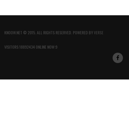
KNOOW.NET © 2015. ALL RIGHTS RESERVED. POWERED BY
VERSE
VISITORS:18892434 ONLINE NOW:9