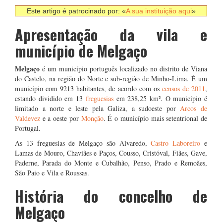
Este artigo é patrocinado por: «
A sua instituição aqui
»
Apresentação da vila e
município de Melgaço
Melgaço
é um município português localizado no distrito de Viana
do Castelo, na região do Norte e sub-região de Minho-Lima. É um
município com 9213 habitantes, de acordo com os
censos de 2011
,
estando dividido em 13
freguesias
em 238,25 km². O município é
limitado a norte e leste pela Galiza, a sudoeste por
Arcos de
Valdevez
e a oeste por
Monção
. É o município mais setentrional de
Portugal.
As 13 freguesias de Melgaço são Alvaredo,
Castro Laboreiro
e
Lamas de Mouro, Chaviães e Paços, Cousso, Cristóval, Fiães, Gave,
Paderne, Parada do Monte e Cubalhão, Penso, Prado e Remoães,
São Paio e Vila e Roussas.
História do concelho de
Melgaço