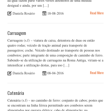
da qual fazem parte vários versos detentores de uma medida
desigual e ainda, por um […]
Read More
Daniela Rosário
18-08-2016
Carruagem
Carruagem (s.f) – viatura de caixa, detentora de duas ou então
quatro rodas; veículo de tração animal para transporte de
passageiros; coche. Veículo destinado ao transporte de pessoas nos
comboios; parte integrante de uma composição de caminho de ferro.
Sabendo-se da utilização de carruagens na Roma Antiga, viriam-se a
intensificar a utilização destas, para uso […]
Read More
Daniela Rosário
08-04-2016
Catenária
Catenária (s.f) – no caminho de ferro: conjunto de cabos; postes que
se encontram na linha férrea permitindo aos comboios serem
alimentados por energia elétrica; cabo de alimentação; na