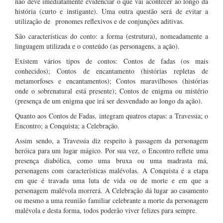
não deve imediatamente evidenciar o que vai acontecer ao longo da
história (curto e instigante). Uma outra questão será de evitar a
utilização de pronomes reflexivos e de conjunções aditivas.
São características do conto: a forma (estrutura), nomeadamente a
linguagem utilizada e o conteúdo (as personagens, a ação).
Existem vários tipos de contos: Contos de fadas (os mais
conhecidos); Contos de encantamento (histórias repletas de
metamorfoses e encantamentos); Contos maravilhosos (histórias
onde o sobrenatural está presente); Contos de enigma ou mistério
(presença de um enigma que irá ser desvendado ao longo da ação).
Quanto aos Contos de Fadas, integram quatros etapas: a Travessia; o
Encontro; a Conquista; a Celebração.
Assim sendo, a Travessia diz respeito à passagem da personagem
heróica para um lugar mágico. Por sua vez, o Encontro reflete uma
presença diabólica, como uma bruxa ou uma madrasta má,
personagens com características malévolas. A Conquista é a etapa
em que é travada uma luta de vida ou de morte e em que a
personagem malévola morrerá. A Celebração dá lugar ao casamento
ou mesmo a uma reunião familiar celebrante a morte da personagem
malévola e desta forma, todos poderão viver felizes para sempre.