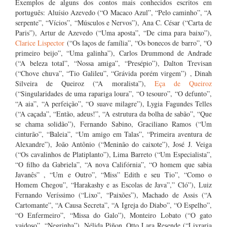
Exemplos de alguns dos contos mais conhecidos escritos em
português: Aluísio Azevedo (“O Macaco Azul”, “Pelo caminho”, “A
serpente”, “Vícios”, “Músculos e Nervos”), Ana C. César (“Carta de
Paris”), Artur de Azevedo (“Uma aposta”, “De cima para baixo”),
Clarice Lispector
(“Os laços de família”, “Os bonecos de barro”, “O
primeiro beijo”, “Uma galinha”), Carlos Drummond de Andrade
(“A beleza total”, “Nossa amiga”, “Presépio”), Dalton Trevisan
(“Chove chuva”, “Tio Galileu”, “Grávida porém virgem”) , Dinah
Silveira de Queiroz (“A moralista”),
Eça de Queiroz
(“Singularidades de uma rapariga loura”, “O tesouro”, “O defunto”,
“A aia”, “A perfeição”, “O suave milagre”), Lygia Fagundes Telles
(“A caçada”, “Então, adeus!”, “A estrutura da bolha de sabão”, “Que
se chama solidão”), Fernando Sabino, Graciliano Ramos (“Um
cinturão”, “Baleia”, “Um amigo em Talas”, “Primeira aventura de
Alexandre”), João Antônio (“Meninão do caixote”), José J. Veiga
(“Os cavalinhos de Platiplanto”), Lima Barreto (“Um Especialista”,
“O filho da Gabriela”, “A nova Califórnia”, “O homem que sabia
Javanês” , “Um e Outro”, “Miss” Edith e seu Tio”, “Como o
Homem Chegou”, “Harakashy e as Escolas de Java”,” Cló”), Luiz
Fernando Veríssimo (“Lixo”, “Paixões”), Machado de Assis (“A
Cartomante”, “A Causa Secreta”, “A Igreja do Diabo”, “O Espelho”,
“O Enfermeiro”, “Missa do Galo”), Monteiro Lobato (“O gato
vaidoso”, “Negrinha”), Nélida Piñon, Otto Lara Resende (“Livraria