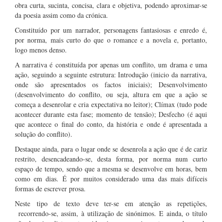
obra curta, sucinta, concisa, clara e objetiva, podendo aproximar-se
da poesia assim como da crónica.
Constituído por um narrador, personagens fantasiosas e enredo é,
por norma, mais curto do que o romance e a novela e, portanto,
logo menos denso.
A narrativa é constituída por apenas um conflito, um drama e uma
ação, seguindo a seguinte estrutura: Introdução (inicio da narrativa,
onde são apresentados os factos iniciais); Desenvolvimento
(desenvolvimento do conflito, ou seja, altura em que a ação se
começa a desenrolar e cria expectativa no leitor); Clímax (tudo pode
acontecer durante esta fase; momento de tensão); Desfecho (é aqui
que acontece o final do conto, da história e onde é apresentada a
solução do conflito).
Destaque ainda, para o lugar onde se desenrola a ação que é de cariz
restrito, desencadeando-se, desta forma, por norma num curto
espaço de tempo, sendo que a mesma se desenvolve em horas, bem
como em dias. É por muitos considerado uma das mais difíceis
formas de escrever prosa.
Neste tipo de texto deve ter-se em atenção as repetições,
recorrendo-se, assim, à utilização de sinónimos. E ainda, o título