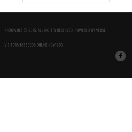
KNOOW.NET © 2015. ALL RIGHTS RESERVED. POWERED BY
VERSE
VISITORS:18889008 ONLINE NOW:203