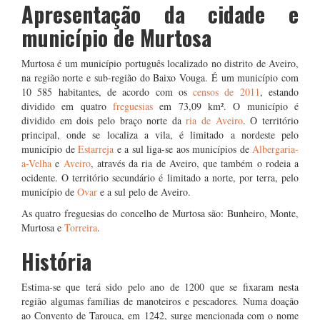
Apresentação da cidade e
município de Murtosa
Murtosa é um município português localizado no distrito de Aveiro,
na região norte e sub-região do Baixo Vouga. É um município com
10 585 habitantes, de acordo com os
censos de 2011
, estando
dividido em quatro
freguesias
em 73,09 km². O município é
dividido em dois pelo braço norte da
ria de Aveiro
. O território
principal, onde se localiza a vila, é limitado a nordeste pelo
município de
Estarreja
e a sul liga-se aos municípios de
Albergaria-
a-Velha
e
Aveiro
, através da ria de Aveiro, que também o rodeia a
ocidente. O território secundário é limitado a norte, por terra, pelo
município de
Ovar
e a sul pelo de Aveiro.
As quatro freguesias do concelho de Murtosa são: Bunheiro, Monte,
Murtosa e
Torreira
.
História
Estima-se que terá sido pelo ano de 1200 que se fixaram nesta
região algumas famílias de manoteiros e pescadores. Numa doação
ao Convento de Tarouca, em 1242, surge mencionada com o nome