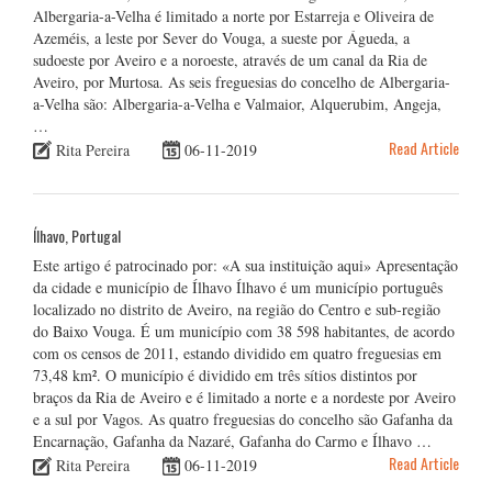
Albergaria-a-Velha é limitado a norte por Estarreja e Oliveira de
Azeméis, a leste por Sever do Vouga, a sueste por Águeda, a
sudoeste por Aveiro e a noroeste, através de um canal da Ria de
Aveiro, por Murtosa. As seis freguesias do concelho de Albergaria-
a-Velha são: Albergaria-a-Velha e Valmaior, Alquerubim, Angeja,
…
Read Article
Rita Pereira
06-11-2019
Ílhavo, Portugal
Este artigo é patrocinado por: «A sua instituição aqui» Apresentação
da cidade e município de Ílhavo Ílhavo é um município português
localizado no distrito de Aveiro, na região do Centro e sub-região
do Baixo Vouga. É um município com 38 598 habitantes, de acordo
com os censos de 2011, estando dividido em quatro freguesias em
73,48 km². O município é dividido em três sítios distintos por
braços da Ria de Aveiro e é limitado a norte e a nordeste por Aveiro
e a sul por Vagos. As quatro freguesias do concelho são Gafanha da
Encarnação, Gafanha da Nazaré, Gafanha do Carmo e Ílhavo …
Read Article
Rita Pereira
06-11-2019