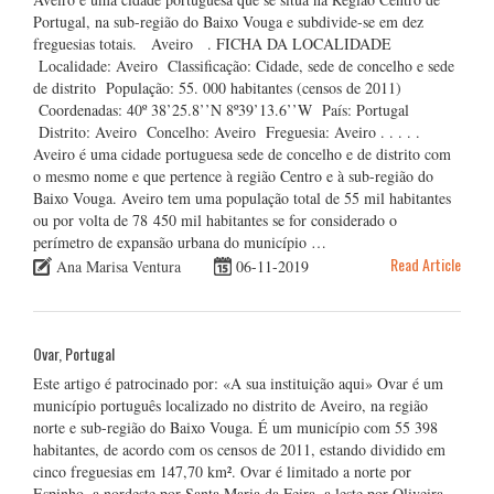
Portugal, na sub-região do Baixo Vouga e subdivide-se em dez
freguesias totais. Aveiro . FICHA DA LOCALIDADE
Localidade: Aveiro Classificação: Cidade, sede de concelho e sede
de distrito População: 55. 000 habitantes (censos de 2011)
Coordenadas: 40º 38’25.8’’N 8º39’13.6’’W País: Portugal
Distrito: Aveiro Concelho: Aveiro Freguesia: Aveiro . . . . .
Aveiro é uma cidade portuguesa sede de concelho e de distrito com
o mesmo nome e que pertence à região Centro e à sub-região do
Baixo Vouga. Aveiro tem uma população total de 55 mil habitantes
ou por volta de 78 450 mil habitantes se for considerado o
perímetro de expansão urbana do município …
Read Article
Ana Marisa Ventura
06-11-2019
Ovar, Portugal
Este artigo é patrocinado por: «A sua instituição aqui» Ovar é um
município português localizado no distrito de Aveiro, na região
norte e sub-região do Baixo Vouga. É um município com 55 398
habitantes, de acordo com os censos de 2011, estando dividido em
cinco freguesias em 147,70 km². Ovar é limitado a norte por
Espinho, a nordeste por Santa Maria da Feira, a leste por Oliveira