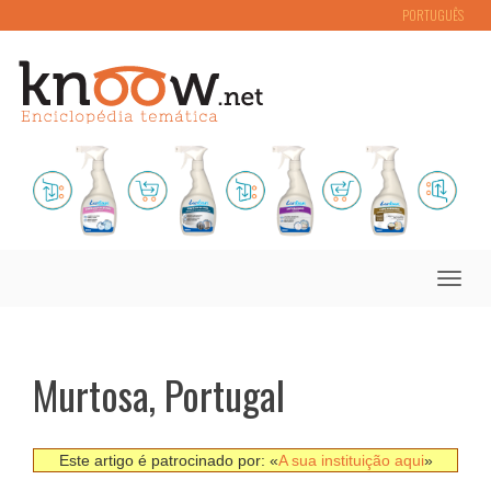
PORTUGUÊS
Toggle
naviga
Murtosa, Portugal
Este artigo é patrocinado por: «
A sua instituição aqui
»