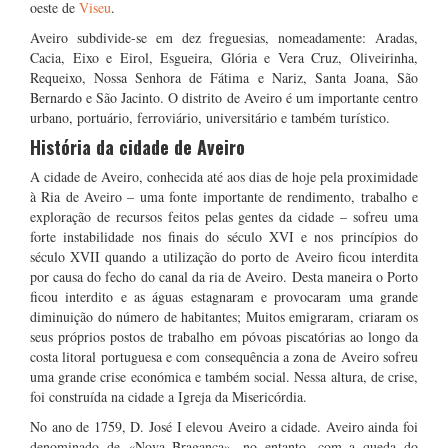
oeste de
Viseu
.
Aveiro subdivide-se em dez freguesias, nomeadamente: Aradas,
Cacia, Eixo e Eirol, Esgueira, Glória e Vera Cruz, Oliveirinha,
Requeixo, Nossa Senhora de Fátima e Nariz, Santa Joana, São
Bernardo e São Jacinto. O distrito de Aveiro é um importante centro
urbano, portuário, ferroviário, universitário e também turístico.
História da cidade de Aveiro
A cidade de Aveiro, conhecida até aos dias de hoje pela proximidade
à Ria de Aveiro – uma fonte importante de rendimento, trabalho e
exploração de recursos feitos pelas gentes da cidade – sofreu uma
forte instabilidade nos finais do século XVI e nos princípios do
século XVII quando a utilização do porto de Aveiro ficou interdita
por causa do fecho do canal da ria de Aveiro. Desta maneira o Porto
ficou interdito e as águas estagnaram e provocaram uma grande
diminuição do número de habitantes; Muitos emigraram, criaram os
seus próprios postos de trabalho em póvoas piscatórias ao longo da
costa litoral portuguesa e com consequência a zona de Aveiro sofreu
uma grande crise económica e também social. Nessa altura, de crise,
foi construída na cidade a Igreja da Misericórdia.
No ano de 1759, D. José I elevou Aveiro a cidade. Aveiro ainda foi
denominado de «Nova Bragança», no entanto, com a queda do