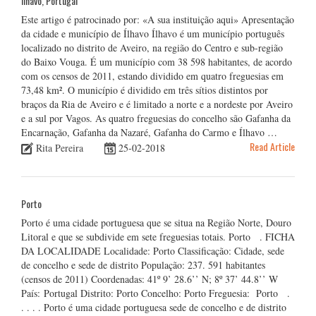
Ílhavo, Portugal
Este artigo é patrocinado por: «A sua instituição aqui» Apresentação
da cidade e município de Ílhavo Ílhavo é um município português
localizado no distrito de Aveiro, na região do Centro e sub-região
do Baixo Vouga. É um município com 38 598 habitantes, de acordo
com os censos de 2011, estando dividido em quatro freguesias em
73,48 km². O município é dividido em três sítios distintos por
braços da Ria de Aveiro e é limitado a norte e a nordeste por Aveiro
e a sul por Vagos. As quatro freguesias do concelho são Gafanha da
Encarnação, Gafanha da Nazaré, Gafanha do Carmo e Ílhavo …
Read Article
Rita Pereira
25-02-2018
Porto
Porto é uma cidade portuguesa que se situa na Região Norte, Douro
Litoral e que se subdivide em sete freguesias totais. Porto . FICHA
DA LOCALIDADE Localidade: Porto Classificação: Cidade, sede
de concelho e sede de distrito População: 237. 591 habitantes
(censos de 2011) Coordenadas: 41º 9’ 28.6’’ N; 8º 37’ 44.8’’ W
País: Portugal Distrito: Porto Concelho: Porto Freguesia: Porto .
. . . . Porto é uma cidade portuguesa sede de concelho e de distrito