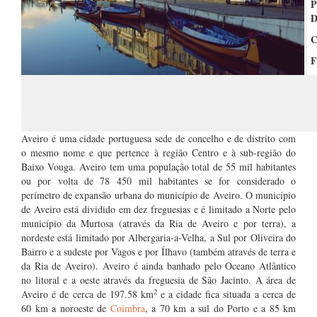
P
Di
C
F
.
.
.
.
Aveiro é uma cidade portuguesa sede de concelho e de distrito com
o mesmo nome e que pertence à região Centro e à sub-região do
Baixo Vouga. Aveiro tem uma população total de 55 mil habitantes
ou por volta de 78 450 mil habitantes se for considerado o
perímetro de expansão urbana do município de Aveiro. O município
de Aveiro está dividido em dez freguesias e é limitado a Norte pelo
município da Murtosa (através da Ria de Aveiro e por terra), a
nordeste está limitado por Albergaria-a-Velha, a Sul por Oliveira do
Bairro e a sudeste por Vagos e por Ílhavo (também através de terra e
da Ria de Aveiro). Aveiro é ainda banhado pelo Oceano Atlântico
no litoral e a oeste através da freguesia de São Jacinto. A área de
2
Aveiro é de cerca de 197.58 km
e a cidade fica situada a cerca de
60 km a noroeste de
Coimbra
, a 70 km a sul do Porto e a 85 km