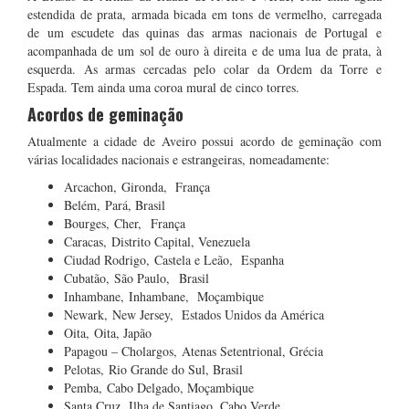
estendida de prata, armada bicada em tons de vermelho, carregada
de um escudete das quinas das armas nacionais de Portugal e
acompanhada de um sol de ouro à direita e de uma lua de prata, à
esquerda. As armas cercadas pelo colar da Ordem da Torre e
Espada. Tem ainda uma coroa mural de cinco torres.
Acordos de geminação
Atualmente a cidade de Aveiro possui acordo de geminação com
várias localidades nacionais e estrangeiras, nomeadamente:
Arcachon, Gironda, França
Belém, Pará, Brasil
Bourges, Cher, França
Caracas, Distrito Capital, Venezuela
Ciudad Rodrigo, Castela e Leão, Espanha
Cubatão, São Paulo, Brasil
Inhambane, Inhambane, Moçambique
Newark, New Jersey, Estados Unidos da América
Oita, Oita, Japão
Papagou – Cholargos, Atenas Setentrional, Grécia
Pelotas, Rio Grande do Sul, Brasil
Pemba, Cabo Delgado, Moçambique
Santa Cruz, Ilha de Santiago, Cabo Verde