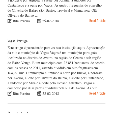
a nordeste por Águeda, a sueste por Anadia, a sudoeste por
Cantanhede e a oeste por Vagos. As quatro freguesias do concelho
de Oliveira do Bairro são: Bustos, Troviscal e Mamarrosa, Oiã,
Oliveira do Bairro …
Read Article
Rita Pereira
25-02-2018
Vagos, Portugal
Este artigo é patrocinado por: «A sua instituição aqui» Apresentação
da vila e município de Vagos Vagos é um município português
localizado no distrito de Aveiro, na região do Centro e sub-região
do Baixo Vouga. É um município com 22 851 habitantes, de acordo
com os censos de 2011, estando dividido em oito freguesias em
164,92 km². O município é limitado a norte por Ílhavo, a nordeste
por Aveiro, a leste por Oliveira do Bairro, a sueste por Cantanhede,
a sudoeste por Mira e a oeste pelo Oceano Atlântico. Vagos é
composto por duas partes divididas pela Ria de Aveiro. As oito …
Read Article
Rita Pereira
25-02-2018