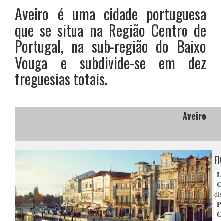
Aveiro é uma cidade portuguesa
que se situa na Região Centro de
Portugal, na sub-região do Baixo
Vouga e subdivide-se em dez
freguesias totais.
Aveiro
.
F
L
Cl
di
P
C