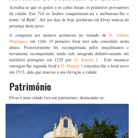
Acredita-se que os godos e os celtas foram os primeiros povoadores
da cidade. Em 714 os Árabes conquistaram-na e atribuíram-lhe o
nome “al-Bash”. Até aos dias de hoje perduram em Elvas marcas da
presença deste povo.
A conquista aos mouros aconteceu no reinado de
D. Afonso
Henriques
, em 1166. O primeiro foral terá sido concedido nesta
altura. Posteriormente foi reconquistada pelos muçulmanos e
novamente reconquistada, tendo sido integrada definitivamente em
território português em 1229 por
D. Sancho I
. Este monarca
outorgou-lhe segundo foral e
D. Manuel I
concedeu-lhe o foral novo
em 1513, data que marcou a sua elevação a cidade.
Património
Elvas é uma cidade rica em património, destacando-se: