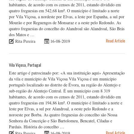
habitantes, de acordo com os censos de 2011, estando dividido em
quatro freguesias em 542,68 km². O município é limitado a norte
por Vila Viçosa, a nordeste por Elvas, a leste por Espanha, a sul por
Mourão e por Reguengos de Monsaraz e a oeste pelo Redondo. As
quatro freguesias do concelho do Alandroal são Alandroal, São Brás
dos Matos e …
Read Article
Rita Pereira
16-08-2019
Vila Viçosa, Portugal
Este artigo é patrocinado por: «A sua instituição aqui» Apresentação
da vila e município de Vila Viçosa Vila Viçosa é um município
português localizado no distrito de Évora, na região do Alentejo e
sub-região do Alentejo Central. É um município com 8 319
habitantes, de acordo com os censos de 2011, estando dividido em
quatro freguesias em 194,86 km². O município é limitado a norte e
leste por Elvas, a sul por Alandroal, a oeste pelo Redondo e a
noroeste por Borba. As quatro freguesias do concelho são Nossa
Senhora da Conceição e São Bartolomeu, Bencatel, Ciladas e
Pardais. História do concelho …
Read Article
Rita Pereira
16-08-2019