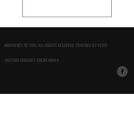
KNOOW.NET © 2015. ALL RIGHTS RESERVED. POWERED BY
VERSE
VISITORS:18883617 ONLINE NOW:6