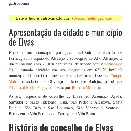
gastronomia
Este artigo é patrocinado por: «
A sua instituição aqui
»
Apresentação da cidade e município
de Elvas
Elvas
é um município português localizado no distrito de
Portalegre, na região do Alentejo e sub-região do Alto Alentejo. É
um município com 23 078 habitantes, de acordo com os
censos de
2011
, estando dividido em sete
freguesias
em 631,29 km². O
município é limitado a norte por
Arronches
, a nordeste por
Campo
Maior
, a sudeste por Olivença, a leste por Badajoz, a sul por
Alandroal
e
Vila Viçosa
e a oeste por
Borba
e
Monforte
.
As sete freguesias do concelho de Elvas são Assunção, Ajuda,
Salvador e Santo Ildefonso, Caia, São Pedro e Alcáçova, Santa
Eulália, São Brás e São Lourenço, São Vicente e Ventosa ,
Barbacena e Vila Fernando e Terrugem e Vila Boim.
História do concelho de Elvas