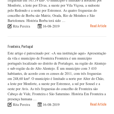
freguesias em 145,19 km². O município é limitado a nordeste por
Monforte, a leste por Elvas, a sueste por Vila Viçosa, a sudoeste
pelo Redondo e a oeste por Estremoz. As quatro freguesias do
concelho de Borba são Matriz, Orada, Rio de Moinhos e São
Bartolomeu. História Borba terá sido …
Read Article
Rita Pereira
16-08-2019
Fronteira, Portugal
Este artigo é patrocinado por: «A sua instituição aqui» Apresentação
da vila e município de Fronteira Fronteira é um município
português localizado no distrito de Portalegre, na região do Alentejo
e sub-região da do Alto Alentejo. É um município com 3 410
habitantes, de acordo com os censos de 2011, com três freguesias
em 248,60 km². O município é limitado a norte por Alter do Chão,
a leste por Monforte, a sueste por Estremoz, a sul por Sousel e a
oeste por Avis. As três freguesias do concelho de Fronteira são
Cabeço de Vide, Fronteira e São Saturnino. História Em Fronteira a
presença humana …
Read Article
Rita Pereira
16-08-2019