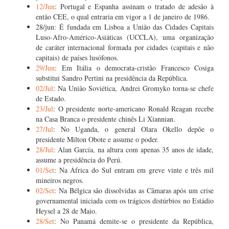
12/Jun
: Portugal e Espanha assinam o tratado de adesão à
então CEE, o qual entraria em vigor a 1 de janeiro de 1986.
28/jun: É fundada em Lisboa a União das Cidades Capitais
Luso-Afro-Américo-Asiáticas (UCCLA), uma organização
de caráter internacional formada por cidades (capitais e não
capitais) de países lusófonos.
29/Jun
: Em Itália o democrata-cristão Francesco Cosiga
substitui Sandro Pertini na presidência da República.
02/Jul
: Na União Soviética, Andrei Gromyko torna-se chefe
de Estado.
23/Jul
: O presidente norte-americano Ronald Reagan recebe
na Casa Branca o presidente chinês Li Xiannian.
27/Jul
: No Uganda, o general Olara Okello depõe o
presidente Milton Obote e assume o poder.
28/Jul
: Alan García, na altura com apenas 35 anos de idade,
assume a presidência do Perú.
01/Set
: Na África do Sul entram em greve vinte e três mil
mineiros negros.
02/Set
: Na Bélgica são dissolvidas as Câmaras após um crise
governamental iniciada com os trágicos distúrbios no Estádio
Heysel a 28 de Maio.
28/Set
: No Panamá demite-se o presidente da República,