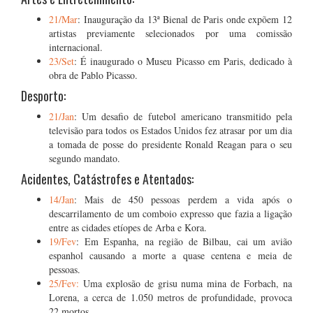
21/Mar
: Inauguração da 13ª Bienal de Paris onde expõem 12
artistas previamente selecionados por uma comissão
internacional.
23/Set
: É inaugurado o Museu Picasso em Paris, dedicado à
obra de Pablo Picasso.
Desporto:
21/Jan
: Um desafio de futebol americano transmitido pela
televisão para todos os Estados Unidos fez atrasar por um dia
a tomada de posse do presidente Ronald Reagan para o seu
segundo mandato.
Acidentes, Catástrofes e Atentados:
14/Jan
: Mais de 450 pessoas perdem a vida após o
descarrilamento de um comboio expresso que fazia a ligação
entre as cidades etíopes de Arba e Kora.
19/Fev
: Em Espanha, na região de Bilbau, cai um avião
espanhol causando a morte a quase centena e meia de
pessoas.
25/Fev:
Uma explosão de grisu numa mina de Forbach, na
Lorena, a cerca de 1.050 metros de profundidade, provoca
22 mortos.