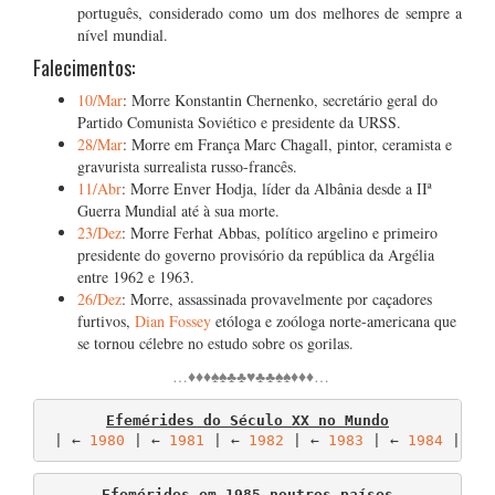
português, considerado como um dos melhores de sempre a
nível mundial.
Falecimentos:
10/Mar
: Morre Konstantin Chernenko, secretário geral do
Partido Comunista Soviético e presidente da URSS.
28/Mar
: Morre em França Marc Chagall, pintor, ceramista e
gravurista surrealista russo-francês.
11/Abr
: Morre Enver Hodja, líder da Albânia desde a IIª
Guerra Mundial até à sua morte.
23/Dez
: Morre Ferhat Abbas, político argelino e primeiro
presidente do governo provisório da república da Argélia
entre 1962 e 1963.
26/Dez
: Morre, assassinada provavelmente por caçadores
furtivos,
Dian Fossey
etóloga e zoóloga norte-americana que
se tornou célebre no estudo sobre os gorilas.
…♦♦♦♠♠♣♣♥♣♣♠♠♦♦♦…
Efemérides do Século XX no Mundo
 | ← 
1980
 | ← 
1981
 | ← 
1982
 | ← 
1983
 | ← 
1984
 | ←.
Efemérides em 1985 noutros países