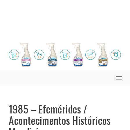
Toggle
naviga
1985 – Efemérides /
Acontecimentos Históricos