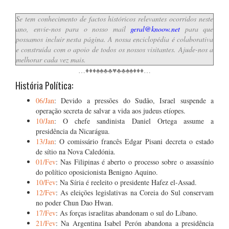
Se tem conhecimento de factos históricos relevantes ocorridos neste
ano, envie-nos para o nosso mail
geral@knoow.net
para que
possamos incluir nesta página. A nossa enciclopédia é colaborativa
e construída com o apoio de todos os nossos visitantes. Ajude-nos a
melhorar cada vez mais.
…♦♦♦♠♠♣♣♥♣♣♠♠♦♦♦…
História Política:
06/Jan
: Devido a pressões do Sudão, Israel suspende a
operação secreta de salvar a vida aos judeus etíopes.
10/Jan
: O chefe sandinista Daniel Ortega assume a
presidência da Nicarágua.
13/Jan
: O comissário francês Edgar Pisani decreta o estado
de sítio na Nova Caledónia.
01/Fev
: Nas Filipinas é aberto o processo sobre o assassínio
do político oposicionista Benigno Aquino.
10/Fev
: Na Síria é reeleito o presidente Hafez el-Assad.
12/Fev
: As eleições legislativas na Coreia do Sul conservam
no poder Chun Dao Hwan.
17/Fev
: As forças israelitas abandonam o sul do Líbano.
21/Fev
: Na Argentina Isabel Perón abandona a presidência