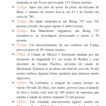
despenha-se um
Tristar
provocando 133 vítimas mortais.
12/Ago
: Após sete dias de terror no porto sul-africano de
Bean, o número de mortos fixa-se em 67 e de feridos em
cerca de 700.
12/Ago
: No Japão despenha-se um Boing 747 com 524
pessoas a bordo, dos quais apenas 4 sobreviveram.
22/Ago
: Em Manchester, Inglaterra, um Boing 737
incendeia-se na descolagem provocando a morte a 54
pessoas.
31/Ago
: Um descarrilamento de um comboio em França
provoca perto de 50 vítimas mortais.
19/Set
: A Cidade do México é fortemente abalada por um
terramoto de magnitude 8.1 na escala de Richter e com
epicentro no Oceano Pacífico, próximo do estado de
Michoacán. Estimou-se na altura um total de cerca de 10 mil
mortes embora algumas fontes apontem para números muito
superiores.
13/Nov
: Na Colômbia, a erupção da cratera Arenas, no
vulcão Nevado del Ruiz, nos Andes, provoca uma avalanche
de lava e rochas com mais de 100 metros de espessura que
sepulta a cidade de Arnero matando 23 mil pessoas.
24/Nov
: Um comando anti-terrorista egípcio assalta em