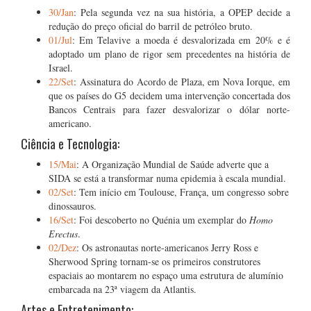
30/Jan
: Pela segunda vez na sua história, a OPEP decide a
redução do preço oficial do barril de petróleo bruto.
01/Jul
: Em Telavive a moeda é desvalorizada em 20% e é
adoptado um plano de rigor sem precedentes na história de
Israel.
22/Set
: Assinatura do Acordo de Plaza, em Nova Iorque, em
que os países do G5 decidem uma intervenção concertada dos
Bancos Centrais para fazer desvalorizar o dólar norte-
americano.
Ciência e Tecnologia:
15/Mai
: A Organização Mundial de Saúde adverte que a
SIDA se está a transformar numa epidemia à escala mundial.
02/Set
: Tem início em Toulouse, França, um congresso sobre
dinossauros.
16/Set
: Foi descoberto no Quénia um exemplar do
Homo
Erectus
.
02/Dez
: Os astronautas norte-americanos Jerry Ross e
Sherwood Spring tornam-se os primeiros construtores
espaciais ao montarem no espaço uma estrutura de alumínio
embarcada na 23ª viagem da Atlantis.
Artes e Entretenimento: