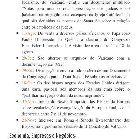
Judaísmo, do Vaticano, emitiu um documento intitulado
“Notas para uma correta apresentação dos judeus e do
judaísmo na pregação e na catequese da Igreja Católica”, no
qual são definidas as normas da Santa Sé sobre a relação
entre os católicos e os judeus.
11/Ago
: De visita a diversos países africanos, o Papa João
Paulo II preside no Quénia à clausura do Congresso
Eucarístico Internacional. A visita decorreu entre 11 e 18 de
agosto.
29/Set
: São abertos os arquivos do Vaticano com a
documentação até 1922.
29/Set
: Divulgação e envio a todo o clero de um Documento
da Congregação para a Doutrina da Fé sobre os exorcismos.
18/Out
: Os dez bispos negros dos Estados Unidos dirigem
uma carta pastoral aos membros da sua etnia sobre o
“partilhar na Igreja o dom da nossa negritude”.
07/Nov
: Início do Sexto Simpósio dos Bispos da Europa
sobre secularização e evangelização da Europa actual, o qual
decorreria entre 7 e 11 de novembro.
24/Nov
: Inicia-se em Roma o Sínodo Extraordinário dos
Bispos, no vigésimo aniversário do II Concílio do Vaticano.
Economia, Empresas e Negócios: