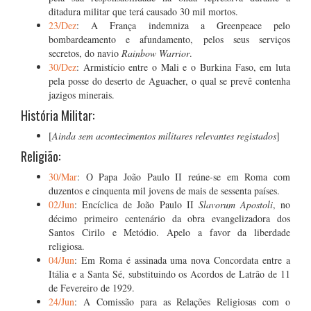
ditadura militar que terá causado 30 mil mortos.
23/Dez
: A França indemniza a Greenpeace pelo
bombardeamento e afundamento, pelos seus serviços
secretos, do navio
Rainbow Warrior
.
30/Dez
: Armistício entre o Mali e o Burkina Faso, em luta
pela posse do deserto de Aguacher, o qual se prevê contenha
jazigos minerais.
História Militar:
[
Ainda sem acontecimentos militares relevantes registados
]
Religião:
30/Mar
: O Papa João Paulo II reúne-se em Roma com
duzentos e cinquenta mil jovens de mais de sessenta países.
02/Jun
: Encíclica de João Paulo II
Slavorum Apostoli
, no
décimo primeiro centenário da obra evangelizadora dos
Santos Cirilo e Metódio. Apelo a favor da liberdade
religiosa.
04/Jun
: Em Roma é assinada uma nova Concordata entre a
Itália e a Santa Sé, substituindo os Acordos de Latrão de 11
de Fevereiro de 1929.
24/Jun
: A Comissão para as Relações Religiosas com o