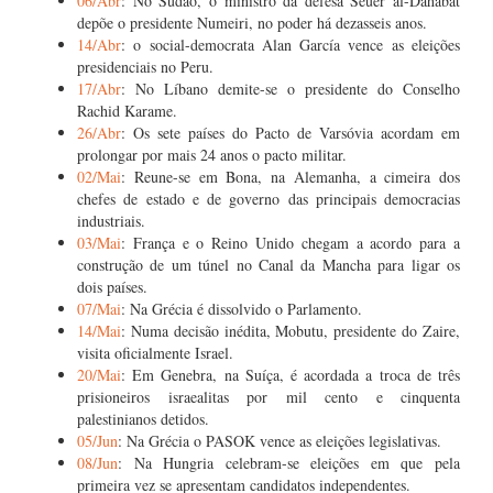
06/Abr
: No Sudão, o ministro da defesa Seuer al-Dahabat
depõe o presidente Numeiri, no poder há dezasseis anos.
14/Abr
: o social-democrata Alan García vence as eleições
presidenciais no Peru.
17/Abr
: No Líbano demite-se o presidente do Conselho
Rachid Karame.
26/Abr
: Os sete países do Pacto de Varsóvia acordam em
prolongar por mais 24 anos o pacto militar.
02/Mai
: Reune-se em Bona, na Alemanha, a cimeira dos
chefes de estado e de governo das principais democracias
industriais.
03/Mai
: França e o Reino Unido chegam a acordo para a
construção de um túnel no Canal da Mancha para ligar os
dois países.
07/Mai
: Na Grécia é dissolvido o Parlamento.
14/Mai
: Numa decisão inédita, Mobutu, presidente do Zaire,
visita oficialmente Israel.
20/Mai
: Em Genebra, na Suíça, é acordada a troca de três
prisioneiros israealitas por mil cento e cinquenta
palestinianos detidos.
05/Jun
: Na Grécia o PASOK vence as eleições legislativas.
08/Jun
: Na Hungria celebram-se eleições em que pela
primeira vez se apresentam candidatos independentes.