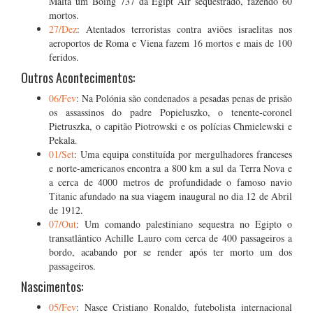
Malta um Boing 737 da Egipt Air sequestrado, fazendo 60
mortos.
27/Dez
: Atentados terroristas contra aviões israelitas nos
aeroportos de Roma e Viena fazem 16 mortos e mais de 100
feridos.
Outros Acontecimentos:
06/Fev
: Na Polónia são condenados a pesadas penas de prisão
os assassinos do padre Popieluszko, o tenente-coronel
Pietruszka, o capitão Piotrowski e os polícias Chmielewski e
Pekala.
01/Set
: Uma equipa constituída por mergulhadores franceses
e norte-americanos encontra a 800 km a sul da Terra Nova e
a cerca de 4000 metros de profundidade o famoso navio
Titanic afundado na sua viagem inaugural no dia 12 de Abril
de 1912.
07/Out
: Um comando palestiniano sequestra no Egipto o
transatlântico Achille Lauro com cerca de 400 passageiros a
bordo, acabando por se render após ter morto um dos
passageiros.
Nascimentos:
05/Fev
: Nasce Cristiano Ronaldo, futebolista internacional