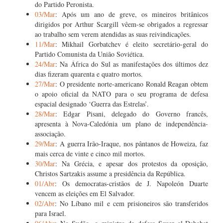
do Partido Peronista.
03/Mar
: Após um ano de greve, os mineiros britânicos
dirigidos por Arthur Scargill vêem-se obrigados a regressar
ao trabalho sem verem atendidas as suas reivindicações.
11/Mar
: Mikhail Gorbatchev é eleito secretário-geral do
Partido Comunista da União Soviética.
24/Mar
: Na África do Sul as manifestações dos últimos dez
dias fizeram quarenta e quatro mortos.
27/Mar
: O presidente norte-americano Ronald Reagan obtem
o apoio oficial da NATO para o seu programa de defesa
espacial designado ‘Guerra das Estrelas’.
28/Mar
: Edgar Pisani, delegado do Governo francês,
apresenta à Nova-Caledónia um plano de independência-
associação.
29/Mar
: A guerra Irão-Iraque, nos pântanos de Howeiza, faz
mais cerca de vinte e cinco mil mortos.
30/Mar
: Na Grécia, e apesar dos protestos da oposição,
Christos Sartzakis assume a presidência da República.
01/Abr
: Os democratas-cristãos de J. Napoleón Duarte
vencem as eleições em El Salvador.
02/Abr
: No Líbano mil e cem prisioneiros são transferidos
para Israel.