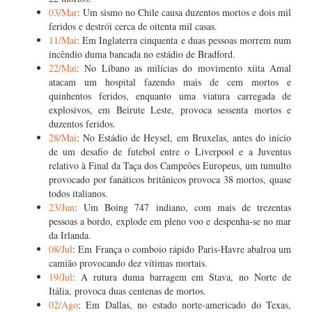
03/Mar
: Um sismo no Chile causa duzentos mortos e dois mil
feridos e destrói cerca de oitenta mil casas.
11/Mai
: Em Inglaterra cinquenta e duas pessoas morrem num
incêndio duma bancada no estádio de Bradford.
22/Mai
: No Líbano as milícias do movimento xiita Amal
atacam um hospital fazendo mais de cem mortos e
quinhentos feridos, enquanto uma viatura carregada de
explosivos, em Beirute Leste, provoca sessenta mortos e
duzentos feridos.
28/Mai
: No Estádio de Heysel, em Bruxelas, antes do início
de um desafio de futebol entre o Liverpool e a Juventus
relativo à Final da Taça dos Campeões Europeus, um tumulto
provocado por fanáticos britânicos provoca 38 mortos, quase
todos italianos.
23/Jun
: Um Boing 747 indiano, com mais de trezentas
pessoas a bordo, explode em pleno voo e despenha-se no mar
da Irlanda.
08/Jul
: Em França o comboio rápido Paris-Havre abalroa um
camião provocando dez vítimas mortais.
19/Jul
: A rutura duma barragem em Stava, no Norte de
Itália, provoca duas centenas de mortos.
02/Ago
: Em Dallas, no estado norte-americado do Texas,