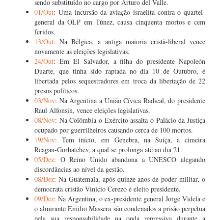
sendo substituído no cargo por Arturo del Valle.
01/Out
: Uma incursão da aviação israelita contra o quartel-
general da OLP em Túnez, causa cinquenta mortos e cem
feridos.
13/Out
: Na Bélgica, a antiga maioria cristã-liberal vence
novamente as eleições legislativas.
24/Out
: Em El Salvador, a filha do presidente Napoleón
Duarte, que tinha sido raptada no dia 10 de Outubro, é
libertada pelos sequestradores em troca da libertação de 22
presos políticos.
03/Nov
: Na Argentina a União Cívica Radical, do presidente
Raul Alfonsin, vence eleições legislativas.
08/Nov
: Na Colômbia o Exército assalta o Palácio da Justiça
ocupado por guerrilheiros causando cerca de 100 mortos.
19/Nov
: Tem início, em Genebra, na Suíça, a cimeira
Reagan-Gorbatchev, a qual se prolonga até ao dia 21.
05/Dez
: O Reino Unido abandona a UNESCO alegando
discordâncias ao nível da gestão.
08/Dez
: Na Guatemala, após quinze anos de poder militar, o
democrata cristão Vinicio Cerezo é eleito presidente.
09/Dez
: Na Argentina, o ex-presidente general Jorge Videla e
o almirante Emilio Massera são condenados a prisão perpétua
pela sua responsabilidade na onda repressiva durante a