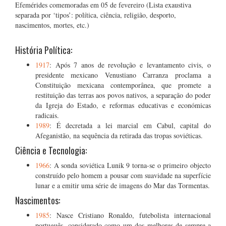
Efemérides comemoradas em 05 de fevereiro (Lista exaustiva
separada por ‘tipos’: política, ciência, religião, desporto,
nascimentos, mortes, etc.)
História Política:
1917
: Após 7 anos de revolução e levantamento civis, o
presidente mexicano Venustiano Carranza proclama a
Constituição mexicana contemporânea, que promete a
restituição das terras aos povos nativos, a separação do poder
da Igreja do Estado, e reformas educativas e económicas
radicais.
1989
: É decretada a lei marcial em Cabul, capital do
Afeganistão, na sequência da retirada das tropas soviéticas.
Ciência e Tecnologia:
1966
: A sonda soviética Lunik 9 torna-se o primeiro objecto
construído pelo homem a pousar com suavidade na superfície
lunar e a emitir uma série de imagens do Mar das Tormentas.
Nascimentos:
1985
: Nasce Cristiano Ronaldo, futebolista internacional
português, considerado como um dos melhores de sempre a