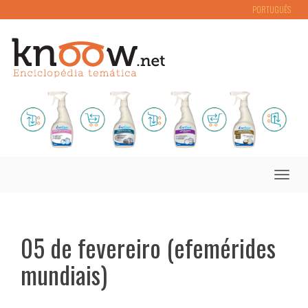
PORTUGUÊS
Toggle
naviga
05 de fevereiro (efemérides
mundiais)