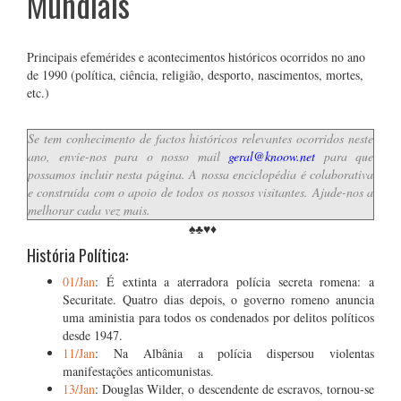
Mundiais
Principais efemérides e acontecimentos históricos ocorridos no ano
de 1990 (política, ciência, religião, desporto, nascimentos, mortes,
etc.)
Se tem conhecimento de factos históricos relevantes ocorridos neste
ano, envie-nos para o nosso mail
geral@knoow.net
para que
possamos incluir nesta página. A nossa enciclopédia é colaborativa
e construída com o apoio de todos os nossos visitantes. Ajude-nos a
melhorar cada vez mais.
♠♣♥♦
História Política:
01/Jan
: É extinta a aterradora polícia secreta romena: a
Securitate. Quatro dias depois, o governo romeno anuncia
uma aministia para todos os condenados por delitos políticos
desde 1947.
11/Jan
: Na Albânia a polícia dispersou violentas
manifestações anticomunistas.
13/Jan
: Douglas Wilder, o descendente de escravos, tornou-se