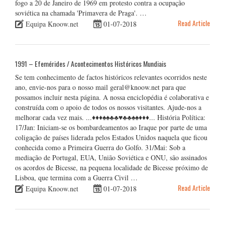
fogo a 20 de Janeiro de 1969 em protesto contra a ocupação
soviética na chamada 'Primavera de Praga'. …
Read Article
Equipa Knoow.net
01-07-2018
1991 – Efemérides / Acontecimentos Históricos Mundiais
Se tem conhecimento de factos históricos relevantes ocorridos neste
ano, envie-nos para o nosso mail geral@knoow.net para que
possamos incluir nesta página. A nossa enciclopédia é colaborativa e
construída com o apoio de todos os nossos visitantes. Ajude-nos a
melhorar cada vez mais. ...♦♦♦♠♠♣♣♥♣♣♠♠♦♦♦... História Política:
17/Jan: Iniciam-se os bombardeamentos ao Iraque por parte de uma
coligação de países liderada pelos Estados Unidos naquela que ficou
conhecida como a Primeira Guerra do Golfo. 31/Mai: Sob a
mediação de Portugal, EUA, União Soviética e ONU, são assinados
os acordos de Bicesse, na pequena localidade de Bicesse próximo de
Lisboa, que termina com a Guerra Civil …
Read Article
Equipa Knoow.net
01-07-2018