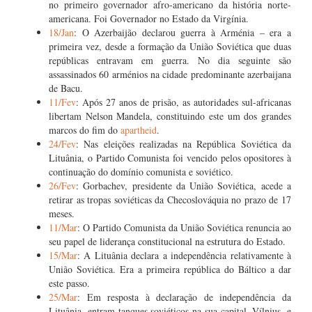
no primeiro governador afro-americano da história norte-
americana. Foi Governador no Estado da Virgínia.
18/Jan
: O Azerbaijão declarou guerra à Arménia – era a
primeira vez, desde a formação da União Soviética que duas
repúblicas entravam em guerra. No dia seguinte são
assassinados 60 arménios na cidade predominante azerbaijana
de Bacu.
11/Fev
: Após 27 anos de prisão, as autoridades sul-africanas
libertam Nelson Mandela, constituindo este um dos grandes
marcos do fim do
apartheid
.
24/Fev
: Nas eleições realizadas na República Soviética da
Lituânia, o Partido Comunista foi vencido pelos opositores à
continuação do domínio comunista e soviético.
26/Fev
: Gorbachev, presidente da União Soviética, acede a
retirar as tropas soviéticas da Checoslováquia no prazo de 17
meses.
11/Mar
: O Partido Comunista da União Soviética renuncia ao
seu papel de liderança constitucional na estrutura do Estado.
15/Mar
: A Lituânia declara a independência relativamente à
União Soviética. Era a primeira república do Báltico a dar
este passo.
25/Mar
: Em resposta à declaração de independência da
Lituânia, entram tanques soviéticos na sua capital, Vílnius, e