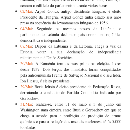
cercam o edifício do parlamento durante várias horas.
02/Mai
: Arpad Goncz, antigo dissidente húngaro, é eleito
Presidente da Hungria. Arpad Goncz tinha estado seis anos
preso na sequência do levantamento húngaro de 1956.
04/Mai
: Seguindo os mesmos passos da Lituânia, o
parlamento do Letónia declara o país como uma república
democrática e independente.
08/Mai
: Depois da Lituânia e da Letónia, chega a vez da
Estónia votar a sua declaração de independência
relativamente à União Soviética.
20/Mai
: A Roménia tem as suas primeiras eleições livres
desde 1937. Dois terços dos mandatos foram conquistados
pela anticomunista Frente de Salvação Nacional e o seu líder,
Ion Iliescu, é eleito presidente.
29/Mai
: Boris Ieltsin é eleito presidente da Federação Russa,
derrotando o candidato do Partido Comunista indicado por
Gorbachev.
31/Mai
: realiza-se, entre 31 de maio e 3 de junho em
Washington uma cimeira entre Bush e Gorbachev em que se
chega a acordo para a proibição de produção de armas
químicas e para a redução dos arsenais nucleares até às 5.000
toneladas.