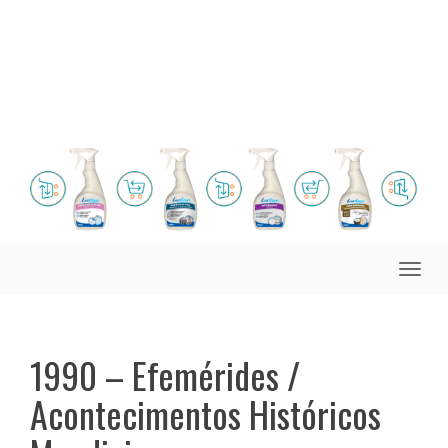
Toggle
naviga
1990 – Efemérides /
Acontecimentos Históricos