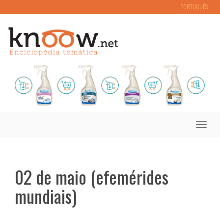
PORTUGUÊS
Toggle
naviga
02 de maio (efemérides
mundiais)