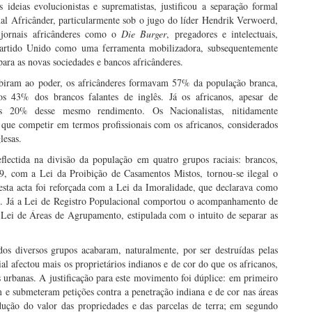
 ideias evolucionistas e suprematistas, justificou a separação formal
nal Africânder, particularmente sob o jugo do líder Hendrik Verwoerd,
s jornais africânderes como o
Die Burger
, pregadores e intelectuais,
Partido Unido como uma ferramenta mobilizadora, subsequentemente
ra as novas sociedades e bancos africânderes.
biram ao poder, os africânderes formavam 57% da população branca,
s 43% dos brancos falantes de inglês. Já os africanos, apesar de
 20% desse mesmo rendimento. Os Nacionalistas, nitidamente
 que competir em termos profissionais com os africanos, considerados
lesas.
eflectida na divisão da população em quatro grupos raciais: brancos,
949, com a Lei da Proibição de Casamentos Mistos, tornou-se ilegal o
 esta acta foi reforçada com a Lei da Imoralidade, que declarava como
ais. Já a Lei de Registro Populacional comportou o acompanhamento de
 Lei de Áreas de Agrupamento, estipulada com o intuito de separar as
os diversos grupos acabaram, naturalmente, por ser destruídas pelas
l afectou mais os proprietários indianos e de cor do que os africanos,
 urbanas. A justificação para este movimento foi dúplice: em primeiro
 e submeteram petições contra a penetração indiana e de cor nas áreas
dução do valor das propriedades e das parcelas de terra; em segundo