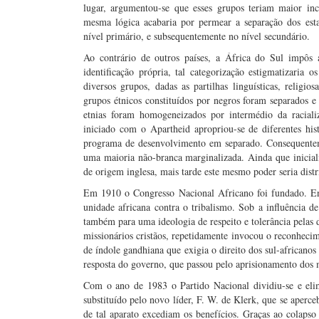
lugar, argumentou-se que esses grupos teriam maior in
mesma lógica acabaria por permear a separação dos est
nível primário, e subsequentemente no nível secundário.
Ao contrário de outros países, a África do Sul impôs 
identificação própria, tal categorização estigmatizaria
diversos grupos, dadas as partilhas linguísticas, religio
grupos étnicos constituídos por negros foram separados e
etnias foram homogeneizados por intermédio da racial
iniciado com o Apartheid apropriou-se de diferentes his
programa de desenvolvimento em separado. Consequentem
uma maioria não-branca marginalizada. Ainda que inicia
de origem inglesa, mais tarde este mesmo poder seria distri
Em 1910 o Congresso Nacional Africano foi fundado. Entr
unidade africana contra o tribalismo. Sob a influência de
também para uma ideologia de respeito e tolerância pelas 
missionários cristãos, repetidamente invocou o reconhec
de índole gandhiana que exigia o direito dos sul-africanos
resposta do governo, que passou pelo aprisionamento dos 
Com o ano de 1983 o Partido Nacional dividiu-se e eli
substituído pelo novo líder, F. W. de Klerk, que se aperce
de tal aparato excediam os benefícios. Graças ao colap