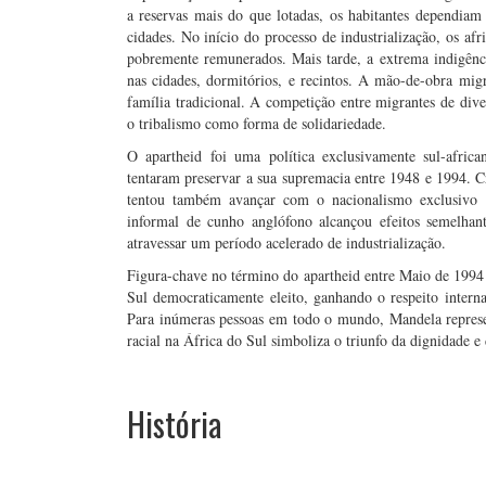
a reservas mais do que lotadas, os habitantes dependia
cidades. No início do processo de industrialização, os a
pobremente remunerados. Mais tarde, a extrema indigênci
nas cidades, dormitórios, e recintos. A mão-de-obra mi
família tradicional. A competição entre migrantes de dive
o tribalismo como forma de solidariedade.
O apartheid foi uma política exclusivamente sul-africa
tentaram preservar a sua supremacia entre 1948 e 1994. Cr
tentou também avançar com o nacionalismo exclusivo af
informal de cunho anglófono alcançou efeitos semelhan
atravessar um período acelerado de industrialização.
Figura-chave no término do apartheid entre Maio de 1994
Sul democraticamente eleito, ganhando o respeito internac
Para inúmeras pessoas em todo o mundo, Mandela represent
racial na África do Sul simboliza o triunfo da dignidade e
História