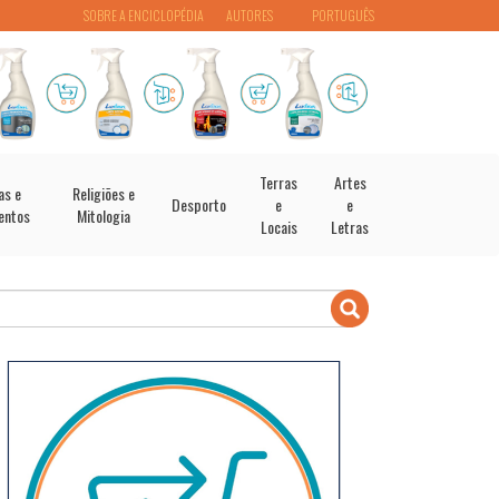
SOBRE A ENCICLOPÉDIA
AUTORES
PORTUGUÊS
Terras
Artes
as e
Religiões e
Desporto
e
e
entos
Mitologia
Locais
Letras