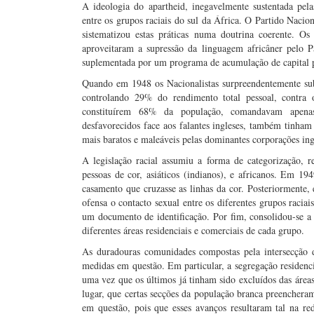
A ideologia do apartheid, inegavelmente sustentada pelas
entre os grupos raciais do sul da África. O Partido Nacio
sistematizou estas práticas numa doutrina coerente. O
aproveitaram a supressão da linguagem africâner pelo 
suplementada por um programa de acumulação de capital pa
Quando em 1948 os Nacionalistas surpreendentemente su
controlando 29% do rendimento total pessoal, contra o
constituírem 68% da população, comandavam apenas
desfavorecidos face aos falantes ingleses, também tinham
mais baratos e maleáveis pelas dominantes corporações ing
A legislação racial assumiu a forma de categorização, r
pessoas de cor, asiáticos (indianos), e africanos. Em 1
casamento que cruzasse as linhas da cor. Posteriormente,
ofensa o contacto sexual entre os diferentes grupos raci
um documento de identificação. Por fim, consolidou-se a
diferentes áreas residenciais e comerciais de cada grupo.
As duradouras comunidades compostas pela intersecção d
medidas em questão. Em particular, a segregação residencia
uma vez que os últimos já tinham sido excluídos das áreas
lugar, que certas secções da população branca preencheram
em questão, pois que esses avanços resultaram tal na re