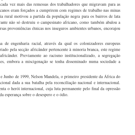
m cada vez mais das remessas dos trabalhadores que migravam para as
fricanos eram forçados a cumprirem com regimes de trabalho nas minas
a rural motivou a partida da população negra para os bairros de lata
grante não só destruiu o campesinato africano, como também abalou a
rsas proveniências étnicas nos inseguros ambientes urbanos, encorajou
na de engenharia racial, através da qual os colonizadores europeus
iado pela secção africânder pertencente à minoria branca, este regime
ricânder. Previamente ao racismo institucionalizado, a segregação
tes, embora a miscigenação se tenha disseminado numa sociedade a
 e Junho de 1999, Nelson Mandela, o primeiro presidente da África do
ional dada a sua batalha pela reconciliação nacional e internacional.
a o herói internacional, cuja luta permanente pelo final da opressão
 da esperança sobre o desespero e o ódio.