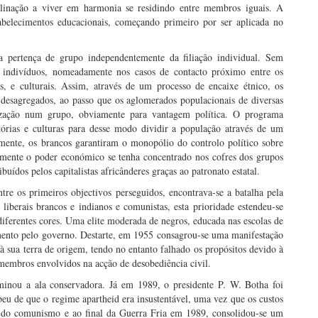
clinação a viver em harmonia se residindo entre membros iguais. A
abelecimentos educacionais, começando primeiro por ser aplicada no
a pertença de grupo independentemente da filiação individual. Sem
 os indivíduos, nomeadamente nos casos de contacto próximo entre os
sas, e culturais. Assim, através de um processo de encaixe étnico, os
 desagregados, ao passo que os aglomerados populacionais de diversas
ização num grupo, obviamente para vantagem política. O programa
tórias e culturas para desse modo dividir a população através de um
ente, os brancos garantiram o monopólio do controlo político sobre
lmente o poder económico se tenha concentrado nos cofres dos grupos
buídos pelos capitalistas africânderes graças ao patronato estatal.
e os primeiros objectivos perseguidos, encontrava-se a batalha pela
 liberais brancos e indianos e comunistas, esta prioridade estendeu-se
diferentes cores. Uma elite moderada de negros, educada nas escolas de
imento pelo governo. Destarte, em 1955 consagrou-se uma manifestação
 à sua terra de origem, tendo no entanto falhado os propósitos devido à
membros envolvidos na acção de desobediência civil.
minou a ala conservadora. Já em 1989, o presidente P. W. Botha foi
beu de que o regime apartheid era insustentável, uma vez que os custos
so do comunismo e ao final da Guerra Fria em 1989, consolidou-se um