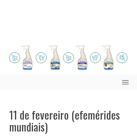
Toggle
naviga
11 de fevereiro (efemérides
mundiais)