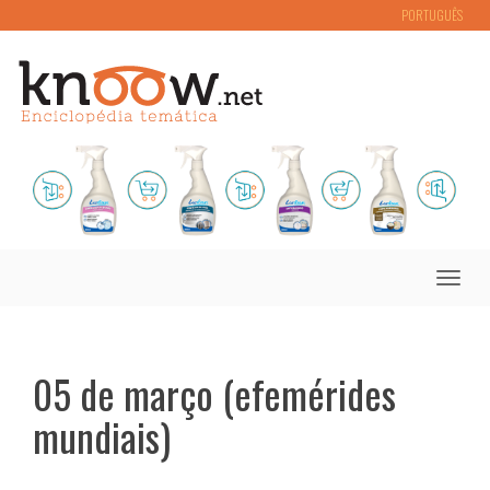
PORTUGUÊS
Toggle
naviga
05 de março (efemérides
mundiais)