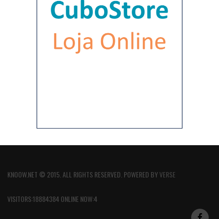
KNOOW.NET © 2015. ALL RIGHTS RESERVED. POWERED BY
VERSE
VISITORS:18884384 ONLINE NOW:4