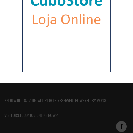
KNOOW.NET © 2015. ALL RIGHTS RESERVED. POWERED BY
VERSE
VISITORS:18894103 ONLINE NOW:4