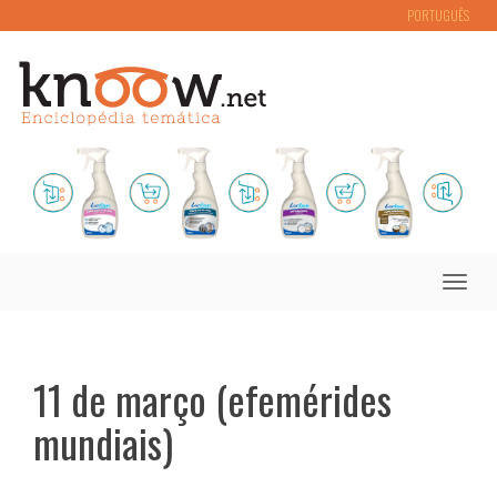
PORTUGUÊS
Toggle
naviga
11 de março (efemérides
mundiais)