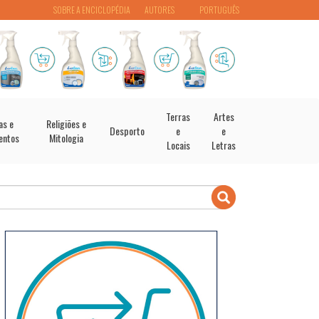
SOBRE A ENCICLOPÉDIA
AUTORES
PORTUGUÊS
Terras
Artes
as e
Religiões e
Desporto
e
e
entos
Mitologia
Locais
Letras