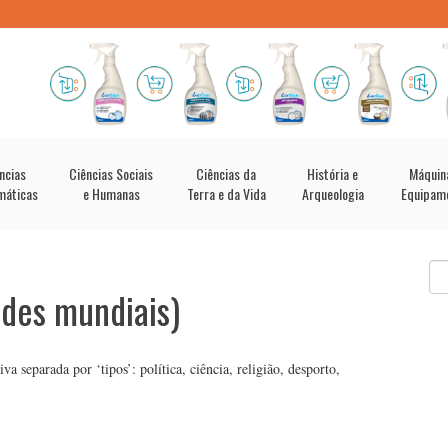
ncias
Ciências Sociais
Ciências da
História e
Máquin
máticas
e Humanas
Terra e da Vida
Arqueologia
Equipam
des mundiais)
separada por ‘tipos’: política, ciência, religião, desporto,