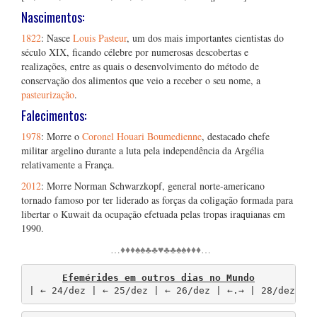
Nascimentos:
1822
: Nasce
Louis Pasteur
, um dos mais importantes cientistas do
século XIX, ficando célebre por numerosas descobertas e
realizações, entre as quais o desenvolvimento do método de
conservação dos alimentos que veio a receber o seu nome, a
pasteurização
.
Falecimentos:
1978
: Morre o
Coronel Houari Boumedienne
, destacado chefe
militar argelino durante a luta pela independência da Argélia
relativamente a França.
2012
: Morre Norman Schwarzkopf, general norte-americano
tornado famoso por ter liderado as forças da coligação formada para
libertar o Kuwait da ocupação efetuada pelas tropas iraquianas em
1990.
…♦♦♦♠♠♣♣♥♣♣♠♠♦♦♦…
Efemérides em outros dias no Mundo
| ← 24/dez | ← 25/dez | ← 26/dez | ←.→ | 28/dez → 