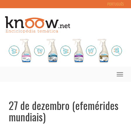
PORTUGUÊS
Toggle
naviga
27 de dezembro (efemérides
mundiais)