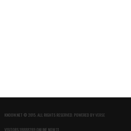
KNOOW.NET © 2015. ALL RIGHTS RESERVED. POWERED BY
VERSE
VISITORS:18888289 ONLINE NOW:11