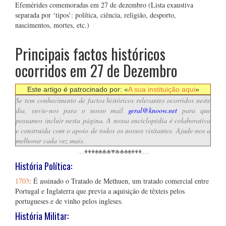
Efemérides comemoradas em 27 de dezembro (Lista exaustiva
separada por ‘tipos’: política, ciência, religião, desporto,
nascimentos, mortes, etc.)
Principais factos históricos
ocorridos em 27 de Dezembro
Este artigo é patrocinado por: «
A sua instituição aqui
»
Se tem conhecimento de factos históricos relevantes ocorridos neste
dia, envie-nos para o nosso mail
geral@knoow.net
para que
possamos incluir nesta página. A nossa enciclopédia é colaborativa
e construída com o apoio de todos os nossos visitantes. Ajude-nos a
melhorar cada vez mais.
…♦♦♦♠♠♣♣♥♣♣♠♠♦♦♦…
História Política:
1703
: É assinado o Tratado de Methuen, um tratado comercial entre
Portugal e Inglaterra que previa a aquisição de têxteis pelos
portugueses e de vinho pelos ingleses.
História Militar: