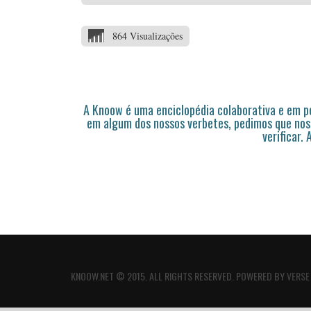
864 Visualizações
A Knoow é uma enciclopédia colaborativa e em 
em algum dos nossos verbetes, pedimos que nos
verificar.
KNOOW.NET © 2015. ALL RIGHTS RESERVED. POWERED BY
VERSE