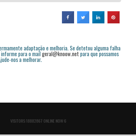
permamente adaptação e melhoria. Se detetou alguma falha
 informe para o mail
geral@knoow.net
para que possamos
 Ajude-nos a melhorar.
VISITORS:18882867 ONLINE NOW:6