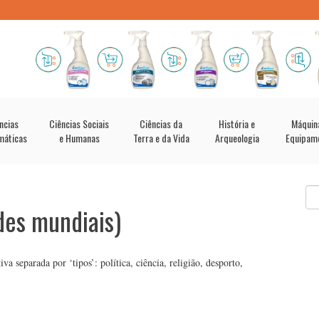
ncias
Ciências Sociais
Ciências da
História e
Máquin
máticas
e Humanas
Terra e da Vida
Arqueologia
Equipam
des mundiais)
 separada por ‘tipos’: política, ciência, religião, desporto,