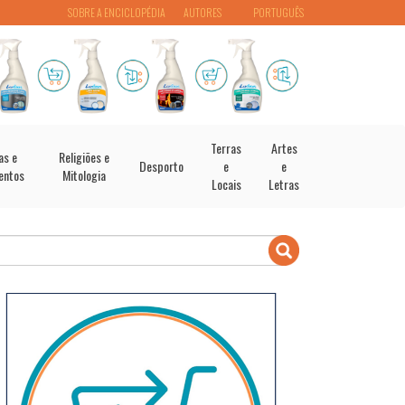
SOBRE A ENCICLOPÉDIA
AUTORES
PORTUGUÊS
Terras
Artes
as e
Religiões e
Desporto
e
e
entos
Mitologia
Locais
Letras