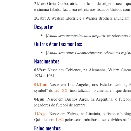
21/fev: Greta Garbo, atriz americana de origem sueca, qu
e cinema falado, faz a sua estreia nos Estados Unidos com
20/abr: A Western Electric e a Warner Brothers anunciam 
Desporto:
[
Ainda sem acontecimentos desportivos relevantes r
Outros Acontecimentos:
[
Ainda sem outros acontecimentos relevantes regist
Nascimentos:
02/fev
: Nasce em Coblence, na Alemanha, Valéry Giscard
1974 e 1981.
01/Jun
: Nasce em Los Angeles, nos Estados Unidos,
symbol” do
séc. XX
, imortalizada no cinema em que desem
04/jul
: Nasce em Buenos Aires, na Argentina, o futebol
jogadores de futebol de sempre.
11/Ago
: Nasce em Zelvas, na Lituânia, o físico e biól
Química em
1982
pelos seus trabalhos desenvolvidos na ár
Falecimentos: