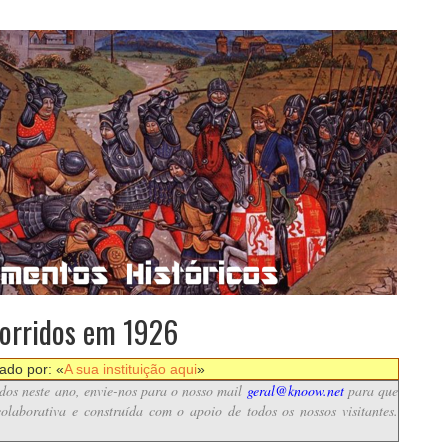
ocorridos em 1926
nado por: «
A sua instituição aqui
»
idos neste ano, envie-nos para o nosso mail
geral@knoow.net
para que
olaborativa e construída com o apoio de todos os nossos visitantes.