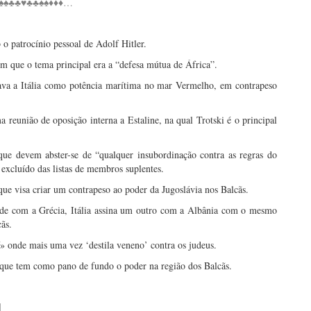
♠♠♣♣♥♣♣♠♠♦♦♦…
o patrocínio pessoal de Adolf Hitler.
em que o tema principal era a “defesa mútua de África”.
dava a Itália como potência marítima no mar Vermelho, em contrapeso
eunião de oposição interna a Estaline, na qual Trotski é o principal
e que devem abster-se de “qualquer insubordinação contra as regras do
excluído das listas de membros suplentes.
que visa criar um contrapeso ao poder da Jugoslávia nos Balcãs.
zade com a Grécia, Itália assina um outro com a Albânia com o mesmo
ãs.
 onde mais uma vez ‘destila veneno’ contra os judeus.
 que tem como pano de fundo o poder na região dos Balcãs.
]