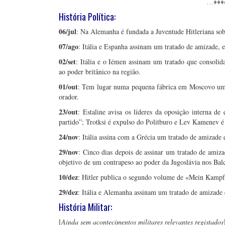
…♦♦♦
História Política:
06/jul
: Na Alemanha é fundada a Juventude Hitleriana sob 
07/ago
: Itália e Espanha assinam um tratado de amizade, 
02/set
: Itália e o Iémen assinam um tratado que consoli
ao poder britânico na região.
01/out
: Tem lugar numa pequena fábrica em Moscovo uma r
orador.
23/out
: Estaline avisa os líderes da oposição interna d
partido”; Trotksi é expulso do Politburo e Lev Kamenev é 
24/nov
: Itália assina com a Grécia um tratado de amizade 
29/nov
: Cinco dias depois de assinar um tratado de ami
objetivo de um contrapeso ao poder da Jugoslávia nos Balc
10/dez
: Hitler publica o segundo volume de «Mein Kampf»
29/dez
: Itália e Alemanha assinam um tratado de amizade
História Militar:
[
Ainda sem acontecimentos militares relevantes registados