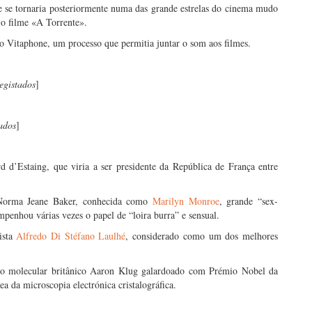
e se tornaria posteriormente numa das grande estrelas do cinema mudo
 o filme «A Torrente».
o Vitaphone, um processo que permitia juntar o som aos filmes.
egistados
]
ados
]
 d’Estaing, que viria a ser presidente da República de França entre
 Norma Jeane Baker, conhecida como
Marilyn Monroe
, grande “sex-
penhou várias vezes o papel de “loira burra” e sensual.
ista
Alfredo Di Stéfano Laulhé
, considerado como um dos melhores
ogo molecular britânico Aaron Klug galardoado com Prémio Nobel da
ea da microscopia electrónica cristalográfica.