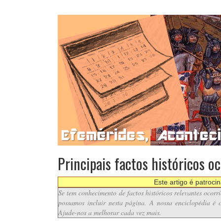
Principais factos históricos 
Este artigo é patroci
Se tem conhecimento de factos históricos relevantes ocorr
possamos incluir nesta página. A nossa enciclopédia é c
Ajude-nos a melhorar cada vez mais.