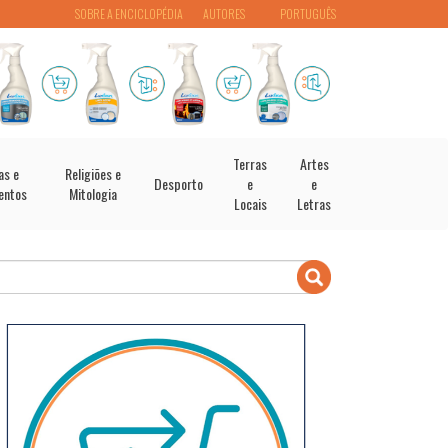
SOBRE A ENCICLOPÉDIA
AUTORES
PORTUGUÊS
Terras
Artes
as e
Religiões e
Desporto
e
e
entos
Mitologia
Locais
Letras