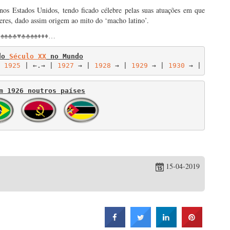
 nos Estados Unidos, tendo ficado célebre pelas suas atuações em que
eres, dado assim origem ao mito do ‘macho latino’.
♠♠♣♣♥♣♣♠♠♦♦♦…
do 
Século XX
 no Mundo
 
1925
 | ←.→ | 
1927
 → | 
1928
 → | 
1929
 → | 
1930
 → | 
1931
 →
m 1926 noutros países
15-04-2019