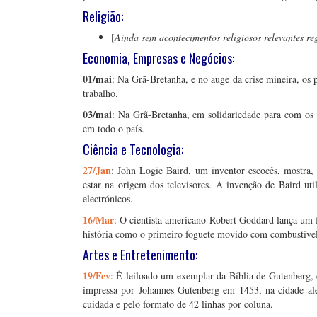
Religião:
[
Ainda sem acontecimentos religiosos relevantes re
Economia, Empresas e Negócios:
01/mai
: Na Grã-Bretanha, e no auge da crise mineira, os 
trabalho.
03/mai
: Na Grã-Bretanha, em solidariedade para com os
em todo o país.
Ciência e Tecnologia:
27/Jan
: John Logie Baird, um inventor escocês, mostra,
estar na origem dos televisores. A invenção de Baird ut
electrónicos.
16/Mar
: O cientista americano Robert Goddard lança um f
história como o primeiro foguete movido com combustível
Artes e Entretenimento:
19/Fev
: É leiloado um exemplar da Bíblia de Gutenberg, 
impressa por Johannes Gutenberg em 1453, na cidade al
cuidada e pelo formato de 42 linhas por coluna.