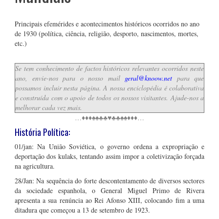
Principais efemérides e acontecimentos históricos ocorridos no ano
de 1930 (política, ciência, religião, desporto, nascimentos, mortes,
etc.)
Se tem conhecimento de factos históricos relevantes ocorridos neste
ano, envie-nos para o nosso mail
geral@knoow.net
para que
possamos incluir nesta página. A nossa enciclopédia é colaborativa
e construída com o apoio de todos os nossos visitantes. Ajude-nos a
melhorar cada vez mais.
…♦♦♦♠♠♣♣♥♣♣♠♠♦♦♦…
História Política:
01/jan: Na União Soviética, o governo ordena a expropriação e
deportação dos kulaks, tentando assim impor a coletivização forçada
na agricultura.
28/Jan: Na sequência do forte descontentamento de diversos sectores
da sociedade espanhola, o General Miguel Primo de Rivera
apresenta a sua renúncia ao Rei Afonso XIII, colocando fim a uma
ditadura que começou a 13 de setembro de 1923.