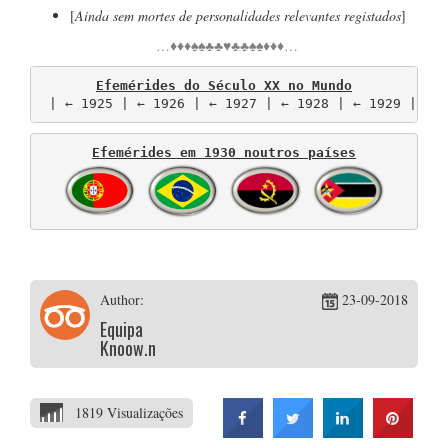
[
Ainda sem mortes de personalidades relevantes registados
]
…♦♦♦♠♠♣♣♥♣♣♠♠♦♦♦…
Efemérides do Século XX no Mundo
 | ← 1925 | ← 1926 | ← 1927 | ← 1928 | ← 1929 | ←.
Efemérides em 1930 noutros países
Author:
23-09-2018
Equipa
Knoow.net
1819 Visualizações