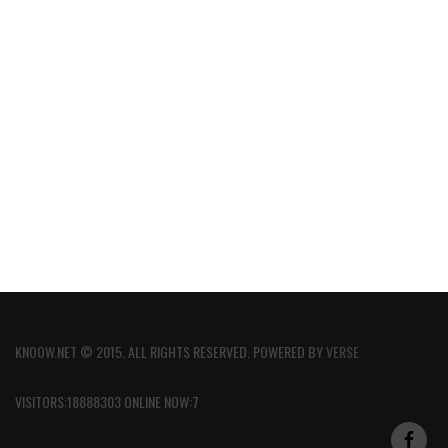
KNOOW.NET © 2015. ALL RIGHTS RESERVED. POWERED BY
VERSE
VISITORS:18888303 ONLINE NOW:7