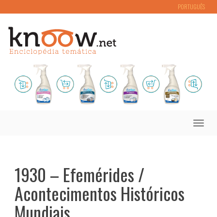
PORTUGUÊS
Toggle
naviga
1930 – Efemérides /
Acontecimentos Históricos
Mundiais