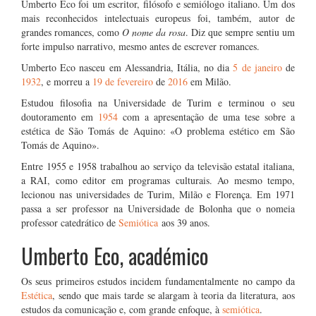
Umberto Eco foi um escritor, filósofo e semiólogo italiano. Um dos
mais reconhecidos intelectuais europeus foi, também, autor de
grandes romances, como
O nome da rosa
. Diz que sempre sentiu um
forte impulso narrativo, mesmo antes de escrever romances.
Umberto Eco nasceu em Alessandria, Itália, no dia
5 de janeiro
de
1932
, e morreu a
19 de fevereiro
de
2016
em Milão.
Estudou filosofia na Universidade de Turim e terminou o seu
doutoramento em
1954
com a apresentação de uma tese sobre a
estética de São Tomás de Aquino: «O problema estético em São
Tomás de Aquino».
Entre 1955 e 1958 trabalhou ao serviço da televisão estatal italiana,
a RAI, como editor em programas culturais. Ao mesmo tempo,
lecionou nas universidades de Turim, Milão e Florença. Em 1971
passa a ser professor na Universidade de Bolonha que o nomeia
professor catedrático de
Semiótica
aos 39 anos.
Umberto Eco, académico
Os seus primeiros estudos incidem fundamentalmente no campo da
Estética
, sendo que mais tarde se alargam à teoria da literatura, aos
estudos da comunicação e, com grande enfoque, à
semiótica
.