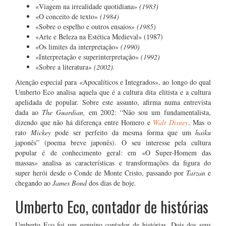
«Viagem na irrealidade quotidiana»
(1983)
«O conceito de texto»
(1984)
«Sobre o espelho e outros ensaios»
(1985)
«Arte e Beleza na Estética Medieval» (1987)
«Os limites da interpretação»
(1990)
«Interpretação e superinterpretação»
(1992)
«Sobre a literatura»
(2002).
Atenção especial para «Apocalíticos e Integrados», ao longo do qual
Umberto Eco analisa aquela que é a cultura dita elitista e a cultura
apelidada de popular. Sobre este assunto, afirma numa entrevista
dada ao
The Guardian,
em 2002: “Não sou um fundamentalista,
dizendo que não há diferença entre Homero e
Walt Disney
. Mas o
rato
Mickey
pode ser perfeito da mesma forma que um
haiku
japonês” (poema breve japonês). O seu interesse pela cultura
popular é de conhecimento geral: em «O Super-Homem das
massas» analisa as características e transformações da figura do
super herói desde o Conde de Monte Cristo, passando por
Tarzan
e
chegando ao
James Bond
dos dias de hoje.
Umberto Eco, contador de histórias
Umberto Eco foi um genuíno contador de histórias. Dois dos seus