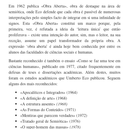
Em 1962 publica «Obra Aberta», obra de destaque na área de
semiótica, onde Eco defende que cada obra é passível de numerosas
interpretações pelo simples facto de integrar em si uma infinidade de
signos. Esta «Obra Aberta» constitui um marco porque, pela
primeira, vez, é refutada a ideia da ‘leitura única’ que então
proliferava – existe uma intenção do autor, sim, mas o leitor, na sua
receção, assume um papel transformador da própria obra. A
expressão ‘obra aberta’ é ainda hoje bem conhecida por entre os
alunos das faculdades de ciências sociais e humanas.
Bastante reconhecido é também o ensaio «Como se faz uma tese em
ciências humanas», publicado em 1977, citado frequentemente em
defesas de teses e dissertações académicas. Além destes, muitos
foram os estudos académicos que Umberto Eco publicou. Seguem
alguns dos mais reconhecidos:
«Apocalíticos e Integrados» (1964)
«A definição de arte» (1968)
«A estrutura ausente»
(1968)
«As Formas do Conteúdo» (1971)
«Mentiras que parecem verdades» (1972)
«Tratado geral de Semiótica» (1976)
«O super-homem das massas»
(1978)