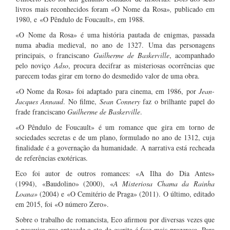
livros mais reconhecidos foram «O Nome da Rosa»
,
publicado em
1980, e «O Pêndulo de Foucault», em 1988.
«O
Nome da Rosa» é uma história pautada de enigmas, passada
numa abadia medieval, no ano de 1327. Uma das personagens
principais, o franciscano
Guilherme de
Baskerville
, acompanhado
pelo noviço
Adso
, procura decifrar as misteriosas ocorrências que
parecem todas girar em torno do desmedido valor de uma obra.
«O Nome da Rosa» foi adaptado para cinema, em 1986, por
Jean-
Jacques Annaud
. No filme,
Sean Connery
faz o brilhante papel do
frade franciscano
Guilherme de Baskerville
.
«O Pêndulo de Foucault» é um romance que gira em torno de
sociedades secretas e de um plano, formulado no ano de 1312, cuja
finalidade é a governação da humanidade. A narrativa está recheada
de referências exotéricas.
Eco foi autor de outros romances: «A Ilha do Dia Antes»
(1994), «Baudolino» (2000), «
A Misteriosa Chama da Rainha
Loana»
(2004) e «O Cemitério de Praga» (2011). O último, editado
em 2015, foi «O número Zero».
Sobre o trabalho de romancista, Eco afirmou por diversas vezes que
a pesquisa que antecede o ato de escrita é fase mais prazerosa. Para