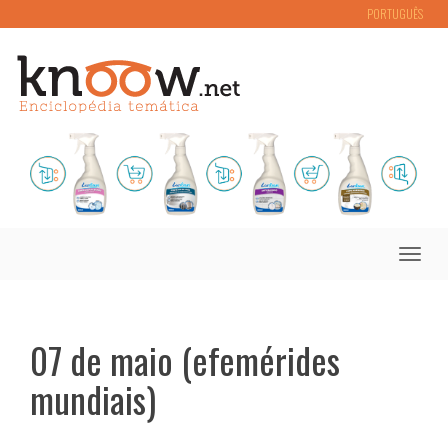
PORTUGUÊS
Toggle
naviga
07 de maio (efemérides
mundiais)