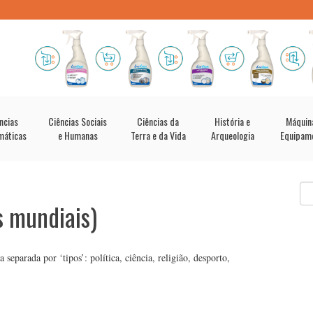
ncias
Ciências Sociais
Ciências da
História e
Máquin
máticas
e Humanas
Terra e da Vida
Arqueologia
Equipam
s mundiais)
eparada por ‘tipos’: política, ciência, religião, desporto,