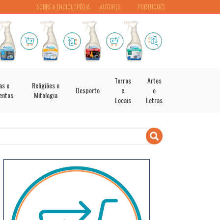
SOBRE A ENCICLOPÉDIA
AUTORES
PORTUGUÊS
Terras
Artes
as e
Religiões e
Desporto
e
e
entos
Mitologia
Locais
Letras